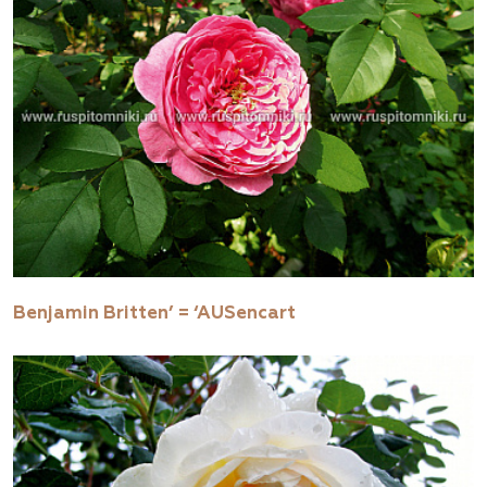
Benjamin Britten’ = ‘AUSencart