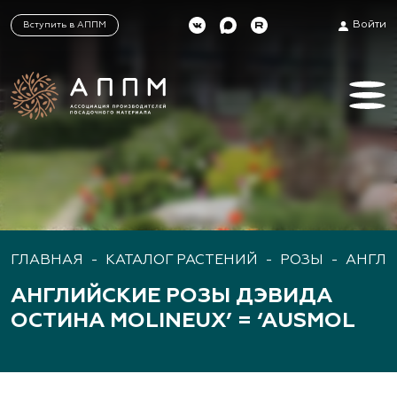
Войти
Вступить в АППМ
ГЛАВНАЯ
-
КАТАЛОГ РАСТЕНИЙ
-
РОЗЫ
-
АНГЛИ
АНГЛИЙСКИЕ РОЗЫ ДЭВИДА
ОСТИНА MOLINEUX’ = ‘AUSMOL