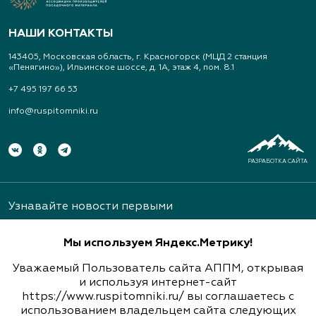
Арт-Ландшафт, садовые центры и
питомник растений
НАШИ КОНТАКТЫ
Свердловская область, Московский тракт 9 км.,
143405, Московская область, г. Красногорск (МЦД 2 станция
дом 14
«Пенягино»), Ильинское шоссе, д. 1А, этаж 4, пом. 8.1
(343) 213-1385
+7 495 197 66 53
info@ruspitomniki.ru
www.art-landshaft.ru
Архангельский Сад
РАЗРАБОТКА САЙТА
Тульская область, Ясногорский р-н, с.
Архангельское
Узнавайте новости первыми
(926) 030-3602, (926) 030-3604
Мы используем Яндекс.Метрику!
Уважаемый Пользователь сайта АППМ, открывая
Архиленд, питомник растений
и используя интернет-сайт
https://www.ruspitomniki.ru/ вы соглашаетесь с
Подписаться
Нижегородская область, пр. Гагарина, д.101, оф.
использованием владельцем сайта следующих