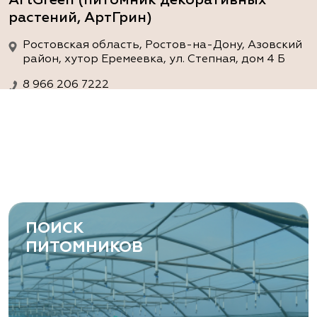
растений, АртГрин)
Ростовская область, Ростов-на-Дону, Азовский
район, хутор Еремеевка, ул. Степная, дом 4 Б
8 966 206 7222
www.art-green.ru
ArtGreen (питомник декоративных
растений, АртГрин)
Ростовская область, Ростов-на-Дону,
Левобережная ул, дом № 37
ПОИСК
8 966 206 7222
ПИТОМНИКОВ
www.art-green.ru