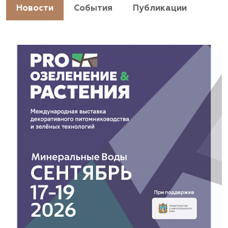
https://landshaftpro.com/
Новости
События
Публикации
АСТ, питомник
Владимирская область, Киржачский район, пос.
Знаменское
(929) 992-7100
https://astrussia.ru/
АСТ, питомник
Московская область, Каширский р-н, дер.
Барабаново
(929) 992-7100
pitomnik-kashira.ru