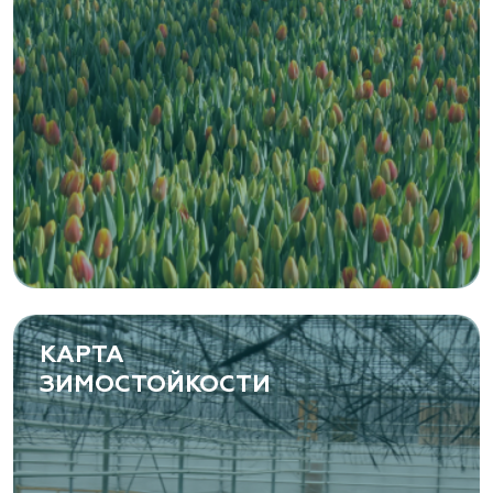
Zaxriddin Flower Plantation, питомник
Ташкентская область, Зангиатинский р-н, ул.
Канимаева, д. 9
«ЁЛЫ-ПАЛЫ», питомник декоративных
растений
Самарская область, с. Подстепки, ул.
Фермерская 14 А
(8482) 650 010
www.yoly-paly.ru
КАРТА
ЗИМОСТОЙКОСТИ
«ВЕНЕВ» питомник растений
Тульская область, Венёвский р-н, село
Борщевое, улица Лесная, д. 13