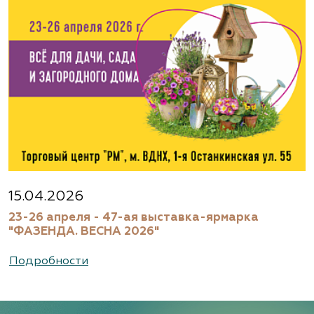
Агрофирма «Флос»
Московская область, г. Старая Купавна,
Акрихиновское шоссе, д. 10
(495) 133-1097
www.flos.ru
Агрофирма «Флос»
Московская область, Ногинский р-н
15.04.2026
23-26 апреля - 47-ая выставка-ярмарка
(495) 133-1097
"ФАЗЕНДА. ВЕСНА 2026"
www.flos.ru
Подробности
Александровский питомник
декоративных растений, ООО