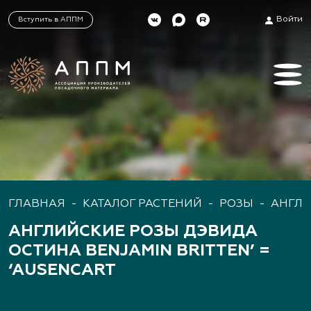
Войти
Вступить в АППМ
ГЛАВНАЯ
-
КАТАЛОГ РАСТЕНИЙ
-
РОЗЫ
-
АНГЛИ
АНГЛИЙСКИЕ РОЗЫ ДЭВИДА
ОСТИНА BENJAMIN BRITTEN’ =
‘AUSENCART