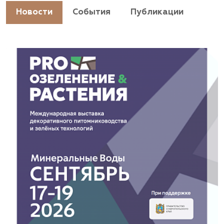
https://landshaftpro.com/
Новости
События
Публикации
АСТ, питомник
Владимирская область, Киржачский район, пос.
Знаменское
(929) 992-7100
https://astrussia.ru/
АСТ, питомник
Московская область, Каширский р-н, дер.
Барабаново
(929) 992-7100
pitomnik-kashira.ru