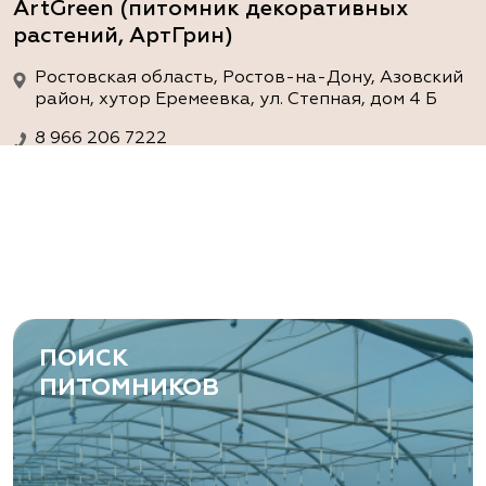
ArtGreen (питомник декоративных
растений, АртГрин)
Ростовская область, Ростов-на-Дону, Азовский
район, хутор Еремеевка, ул. Степная, дом 4 Б
8 966 206 7222
www.art-green.ru
ArtGreen (питомник декоративных
растений, АртГрин)
Ростовская область, Ростов-на-Дону,
Левобережная ул, дом № 37
ПОИСК
8 966 206 7222
ПИТОМНИКОВ
www.art-green.ru