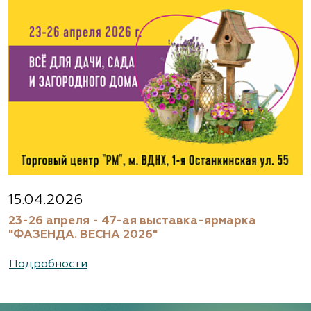
Агрофирма «Флос»
Московская область, г. Старая Купавна,
Акрихиновское шоссе, д. 10
(495) 133-1097
www.flos.ru
Агрофирма «Флос»
Московская область, Ногинский р-н
15.04.2026
23-26 апреля - 47-ая выставка-ярмарка
(495) 133-1097
"ФАЗЕНДА. ВЕСНА 2026"
www.flos.ru
Подробности
Александровский питомник