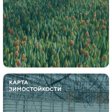
Zaxriddin Flower Plantation, питомник
Ташкентская область, Зангиатинский р-н, ул.
Канимаева, д. 9
«ЁЛЫ-ПАЛЫ», питомник декоративных
растений
Самарская область, с. Подстепки, ул.
Фермерская 14 А
(8482) 650 010
www.yoly-paly.ru
КАРТА
ЗИМОСТОЙКОСТИ
«ВЕНЕВ» питомник растений
Тульская область, Венёвский р-н, село
Борщевое, улица Лесная, д. 13