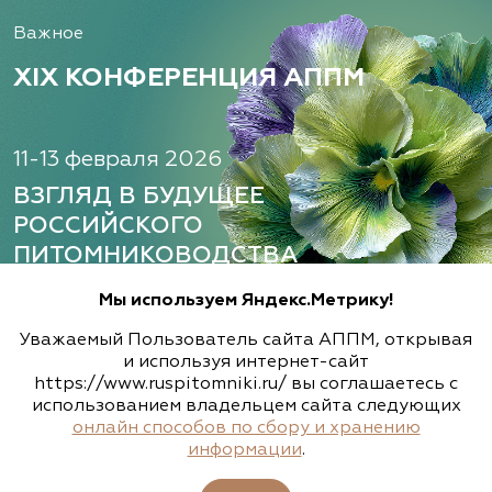
декоративных растений, ООО
Важное
Рязанская область, ул. Урицкого, д. 24, литера
А, кабинет 14
XIX КОНФЕРЕНЦИЯ АППМ
(920) 988-2277, (491) 250-2152, (491) 228-9873
www.terradesign.pro
11-13 февраля 2026
ВЗГЛЯД В БУДУЩЕЕ
РОССИЙСКОГО
Алексеевская Дубрава, питомник
ПИТОМНИКОВОДСТВА
растений
Ленинградская область, Гатчинский р-н,
Мы используем Яндекс.Метрику!
д.Малая Ивановка, дом 50
Узнать больше
Зарегистрироваться
Уважаемый Пользователь сайта АППМ, открывая
(812) 300-0033
и используя интернет-сайт
https://www.ruspitomniki.ru/ вы соглашаетесь с
http://a-dubrava.ru
использованием владельцем сайта следующих
онлайн способов по сбору и хранению
Развитие
информации
.
ВЗАИМОДЕЙСТВИЕ
Алексеевская Дубрава, питомник