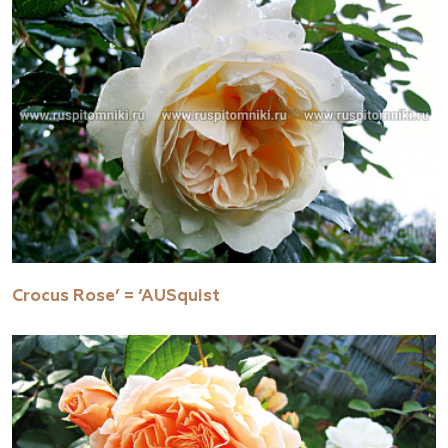
Crocus Rose’ = ‘AUSquist