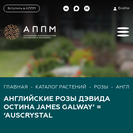
Войти
Вступить в АППМ
ГЛАВНАЯ
-
КАТАЛОГ РАСТЕНИЙ
-
РОЗЫ
-
АНГЛИ
АНГЛИЙСКИЕ РОЗЫ ДЭВИДА
ОСТИНА JAMES GALWAY’ =
‘AUSCRYSTAL