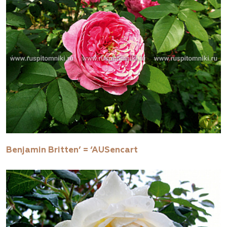
Benjamin Britten’ = ‘AUSencart