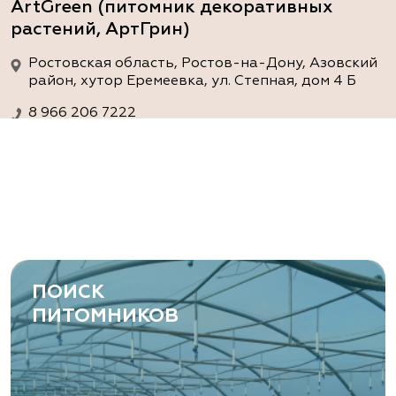
ArtGreen (питомник декоративных
растений, АртГрин)
Ростовская область, Ростов-на-Дону, Азовский
район, хутор Еремеевка, ул. Степная, дом 4 Б
8 966 206 7222
www.art-green.ru
ArtGreen (питомник декоративных
растений, АртГрин)
Ростовская область, Ростов-на-Дону,
Левобережная ул, дом № 37
ПОИСК
8 966 206 7222
ПИТОМНИКОВ
www.art-green.ru