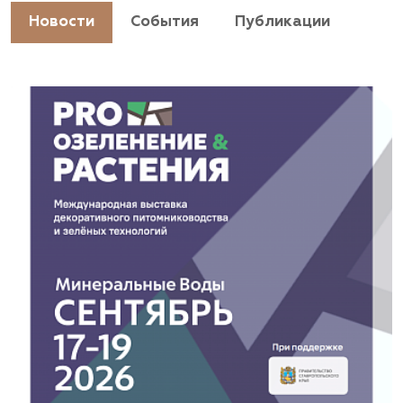
https://landshaftpro.com/
Новости
События
Публикации
АСТ, питомник
Владимирская область, Киржачский район, пос.
Знаменское
(929) 992-7100
https://astrussia.ru/
АСТ, питомник
Московская область, Каширский р-н, дер.
Барабаново
(929) 992-7100
pitomnik-kashira.ru