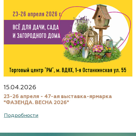
Агрофирма «Флос»
Московская область, г. Старая Купавна,
Акрихиновское шоссе, д. 10
(495) 133-1097
www.flos.ru
Агрофирма «Флос»
Московская область, Ногинский р-н
15.04.2026
23-26 апреля - 47-ая выставка-ярмарка
(495) 133-1097
"ФАЗЕНДА. ВЕСНА 2026"
www.flos.ru
Подробности
Александровский питомник