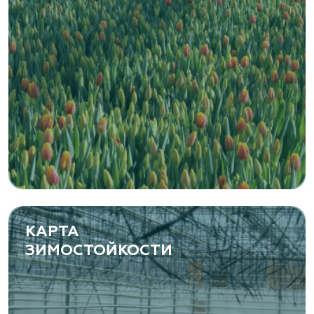
Zaxriddin Flower Plantation, питомник
Ташкентская область, Зангиатинский р-н, ул.
Канимаева, д. 9
«ЁЛЫ-ПАЛЫ», питомник декоративных
растений
Самарская область, с. Подстепки, ул.
Фермерская 14 А
(8482) 650 010
www.yoly-paly.ru
КАРТА
ЗИМОСТОЙКОСТИ
«ВЕНЕВ» питомник растений
Тульская область, Венёвский р-н, село
Борщевое, улица Лесная, д. 13