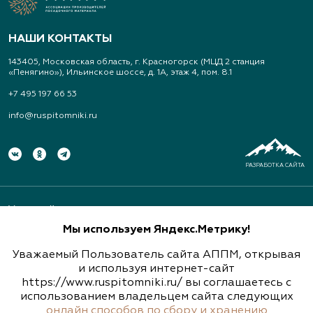
Арт-Ландшафт, садовые центры и
питомник растений
НАШИ КОНТАКТЫ
Свердловская область, Московский тракт 9 км.,
143405, Московская область, г. Красногорск (МЦД 2 станция
дом 14
«Пенягино»), Ильинское шоссе, д. 1А, этаж 4, пом. 8.1
(343) 213-1385
+7 495 197 66 53
info@ruspitomniki.ru
www.art-landshaft.ru
Архангельский Сад
РАЗРАБОТКА САЙТА
Тульская область, Ясногорский р-н, с.
Архангельское
Узнавайте новости первыми
Мы используем Яндекс.Метрику!
(926) 030-3602, (926) 030-3604
Уважаемый Пользователь сайта АППМ, открывая
и используя интернет-сайт
https://www.ruspitomniki.ru/ вы соглашаетесь с
Архиленд, питомник растений
использованием владельцем сайта следующих
Подписаться
онлайн способов по сбору и хранению
Нижегородская область, пр. Гагарина, д.101, оф.