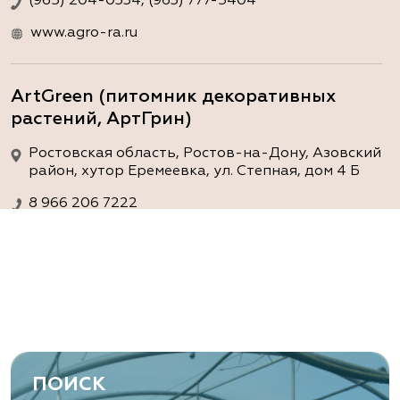
(965) 204-0334, (963) 777-5404
www.agro-ra.ru
ArtGreen (питомник декоративных
растений, АртГрин)
Ростовская область, Ростов-на-Дону, Азовский
район, хутор Еремеевка, ул. Степная, дом 4 Б
8 966 206 7222
www.art-green.ru
ArtGreen (питомник декоративных
растений, АртГрин)
Ростовская область, Ростов-на-Дону,
Левобережная ул, дом № 37
ПОИСК