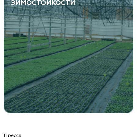
ЗИМОСТОЙКОСТИ
«ВЕНЕВ» питомник растений
Тульская область, Венёвский р-н, село
Борщевое, улица Лесная, д. 13
8 963 224 87 99
https://www.venev1.ru/
«ВЕНЕВ» питомник растений
Тульская область, Венёвский р-н, село
Борщевое, улица Лесная, д. 13
8 963 224 87 99
https://www.venev1.ru/
«Ландшафт Про Геленджик»
Пресса