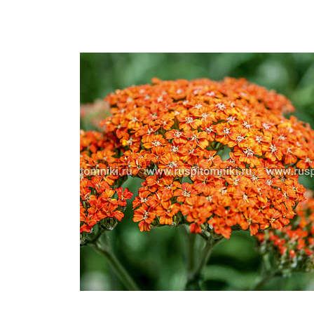
Важные 
Наград
Рекламо
Региона
предста