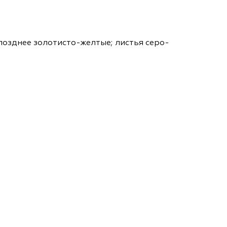
ам ассоциации
озднее золотисто-желтые; листья серо-