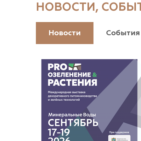
д. 81
НОВОСТИ, СОБЫ
(926) 411-4727, (375) 291-775159
www.vetki.biz
Новости
События
Zaxriddin Flower Plantation, питомник
Ташкентская область, Зангиатинский р-н, ул.
Канимаева, д. 9
«ЁЛЫ-ПАЛЫ», питомник декоративных
растений
Самарская область, с. Подстепки, ул.
Фермерская 14 А
(8482) 650 010
www.yoly-paly.ru