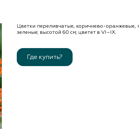
документы
Член
ы
дателям
льные
Цветки переливчатые, коричнево-оранжевые, п
вительства
зеленые; высотой 60 см; цветет в VІ–ІХ.
Где купить?