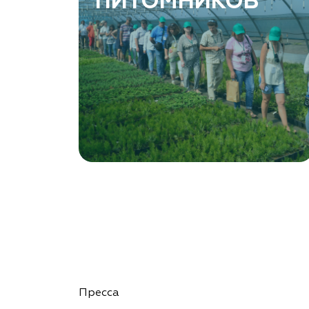
ПИТОМНИКОВ
Ростовская область, Ростов-на-Дону,
Левобережная ул, дом № 37
8 966 206 7222
www.art-green.ru
Garden Group, ООО «Девелопмент Груп»
Томская область, Томский р-н, посёлок
Ветеран-4, СНТ Снабженец
(903) 955-9420
garden-group.pro/pitomnik-rastenij
Vetki.biz Питомник Nevelskih
Гомельская область, Гомельский р-н, с/с
Пресса
Прибытковский, д. Климовка, ул. Совхозная 2-я,