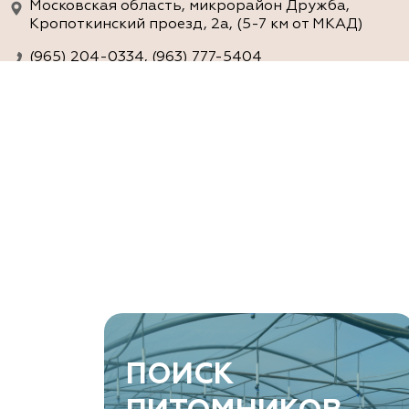
Московская область, микрорайон Дружба,
Кропоткинский проезд, 2а, (5-7 км от МКАД)
(965) 204-0334, (963) 777-5404
www.agro-ra.ru
ArtGreen (питомник декоративных
растений, АртГрин)
Ростовская область, Ростов-на-Дону, Азовский
район, хутор Еремеевка, ул. Степная, дом 4 Б
8 966 206 7222
www.art-green.ru
ArtGreen (питомник декоративных
ПОИСК
растений, АртГрин)