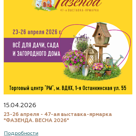
www.flos.ru
Агрофирма «Флос»
Московская область, г. Старая Купавна,
Акрихиновское шоссе, д. 10
(495) 133-1097
www.flos.ru
Агрофирма «Флос»
Московская область, Ногинский р-н
15.04.2026
23-26 апреля - 47-ая выставка-ярмарка
(495) 133-1097
"ФАЗЕНДА. ВЕСНА 2026"
www.flos.ru
Подробности