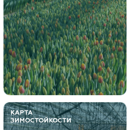
www.vetki.biz
Zaxriddin Flower Plantation, питомник
Ташкентская область, Зангиатинский р-н, ул.
Канимаева, д. 9
«ЁЛЫ-ПАЛЫ», питомник декоративных
растений
Самарская область, с. Подстепки, ул.
Фермерская 14 А
(8482) 650 010
www.yoly-paly.ru
КАРТА
ЗИМОСТОЙКОСТИ
«ВЕНЕВ» питомник растений