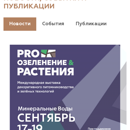
ПУБЛИКАЦИИ
+7(928) 044-45-94
https://landshaftpro.com/
Новости
События
Публикации
АСТ, питомник
Владимирская область, Киржачский район, пос.
Знаменское
(929) 992-7100
https://astrussia.ru/
АСТ, питомник
Московская область, Каширский р-н, дер.
Барабаново
(929) 992-7100