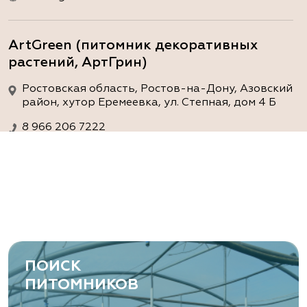
ArtGreen (питомник декоративных
растений, АртГрин)
Ростовская область, Ростов-на-Дону, Азовский
район, хутор Еремеевка, ул. Степная, дом 4 Б
8 966 206 7222
www.art-green.ru
ArtGreen (питомник декоративных
растений, АртГрин)
Ростовская область, Ростов-на-Дону,
Левобережная ул, дом № 37
ПОИСК
8 966 206 7222
ПИТОМНИКОВ