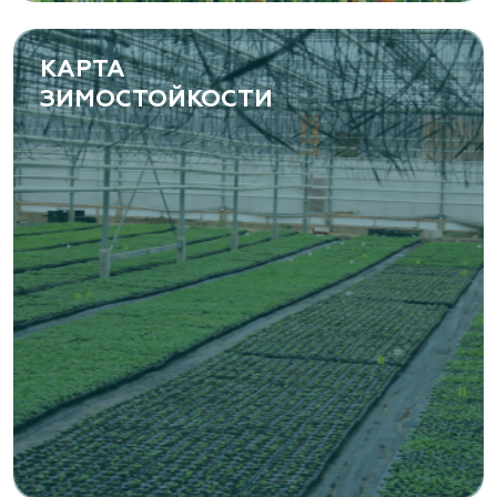
www.yoly-paly.ru
КАРТА
ЗИМОСТОЙКОСТИ
«ВЕНЕВ» питомник растений
Тульская область, Венёвский р-н, село
Борщевое, улица Лесная, д. 13
8 963 224 87 99
https://www.venev1.ru/
«ВЕНЕВ» питомник растений
Тульская область, Венёвский р-н, село
Борщевое, улица Лесная, д. 13
8 963 224 87 99
https://www.venev1.ru/