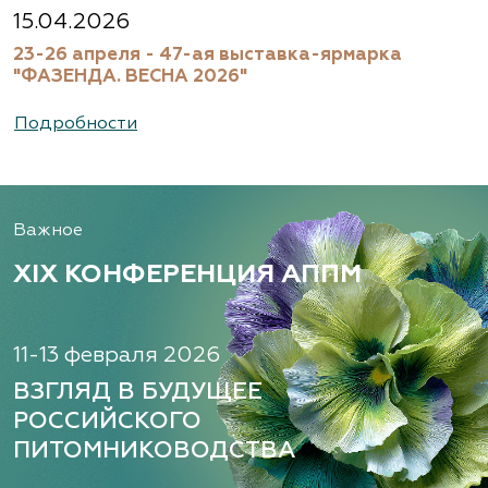
Московская область, Ногинский р-н
15.04.2026
23-26 апреля - 47-ая выставка-ярмарка
(495) 133-1097
"ФАЗЕНДА. ВЕСНА 2026"
www.flos.ru
Подробности
Александровский питомник
декоративных растений, ООО
Важное
Рязанская область, ул. Урицкого, д. 24, литера
А, кабинет 14
XIX КОНФЕРЕНЦИЯ АППМ
(920) 988-2277, (491) 250-2152, (491) 228-9873
www.terradesign.pro
11-13 февраля 2026
ВЗГЛЯД В БУДУЩЕЕ
РОССИЙСКОГО
Алексеевская Дубрава, питомник
ПИТОМНИКОВОДСТВА
растений