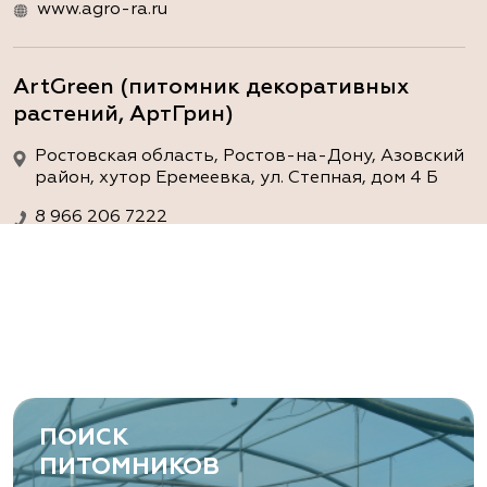
www.agro-ra.ru
ArtGreen (питомник декоративных
растений, АртГрин)
Ростовская область, Ростов-на-Дону, Азовский
район, хутор Еремеевка, ул. Степная, дом 4 Б
8 966 206 7222
www.art-green.ru
ArtGreen (питомник декоративных
растений, АртГрин)
Ростовская область, Ростов-на-Дону,
Левобережная ул, дом № 37
ПОИСК
8 966 206 7222
ПИТОМНИКОВ