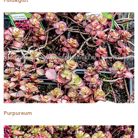
Fuldaglut
Purpureum