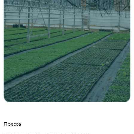
Тульская область, Венёвский р-н, село
Борщевое, улица Лесная, д. 13
8 963 224 87 99
https://www.venev1.ru/
«ВЕНЕВ» питомник растений
Тульская область, Венёвский р-н, село
Борщевое, улица Лесная, д. 13
8 963 224 87 99
https://www.venev1.ru/
«Ландшафт Про Геленджик»
Пресса
Краснодарский край, г. Геленджик,