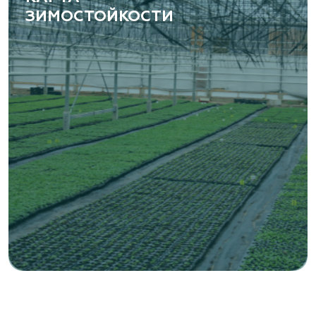
ЗИМОСТОЙКОСТИ
«ВЕНЕВ» питомник растений
Тульская область, Венёвский р-н, село
Борщевое, улица Лесная, д. 13
8 963 224 87 99
https://www.venev1.ru/
«ВЕНЕВ» питомник растений
Тульская область, Венёвский р-н, село
Борщевое, улица Лесная, д. 13
8 963 224 87 99
https://www.venev1.ru/
«Ландшафт Про Геленджик»