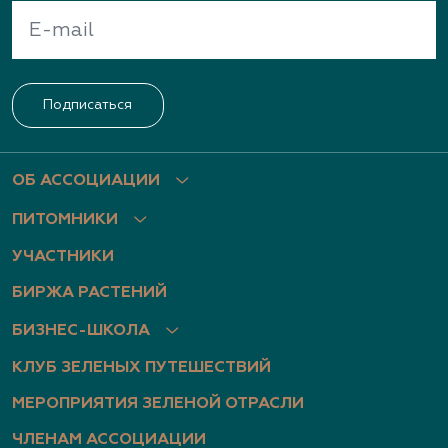
(926) 030-3602, (926) 030-3604
Архиленд, питомник растений
Подписаться
Нижегородская область, пр. Гагарина, д.101, оф.
2
(831) 466-1526, (831) 466-3867, (910) 793-1401
ОБ АССОЦИАЦИИ
www.archiland.biz
,
ПИТОМНИКИ
https://www.youtube.com/channel/UChIXeIEY8vP
7gp32JxGXsyA
УЧАСТНИКИ
БИРЖА РАСТЕНИЙ
Архиленд, питомник растений
БИЗНЕС-ШКОЛА
Нижегородская область, Нижегородская
КЛУБ ЗЕЛЕНЫХ ПУТЕШЕСТВИЙ
область, Богородский р-н, дер. Березовка, ул.
Центральная, д. 1б
МЕРОПРИЯТИЯ ЗЕЛЕНОЙ ОТРАСЛИ
(951) 910-2630, (951) 910-2518, (910) 793-1401
ЧЛЕНАМ АССОЦИАЦИИ