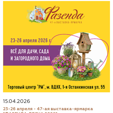
Авиамоторная, далее 2 минуты пешком
(495) 133-1097
www.flos.ru
Агрофирма «Флос»
Московская область, г. Старая Купавна,
Акрихиновское шоссе, д. 10
(495) 133-1097
www.flos.ru
Агрофирма «Флос»
Московская область, Ногинский р-н
15.04.2026
23-26 апреля - 47-ая выставка-ярмарка
(495) 133-1097