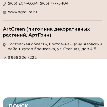
(965) 204-0334, (963) 777-5404
www.agro-ra.ru
ArtGreen (питомник декоративных
растений, АртГрин)
Ростовская область, Ростов-на-Дону, Азовский
район, хутор Еремеевка, ул. Степная, дом 4 Б
8 966 206 7222
www.art-green.ru
ArtGreen (питомник декоративных
растений, АртГрин)
Ростовская область, Ростов-на-Дону,
Левобережная ул, дом № 37
ПОИСК