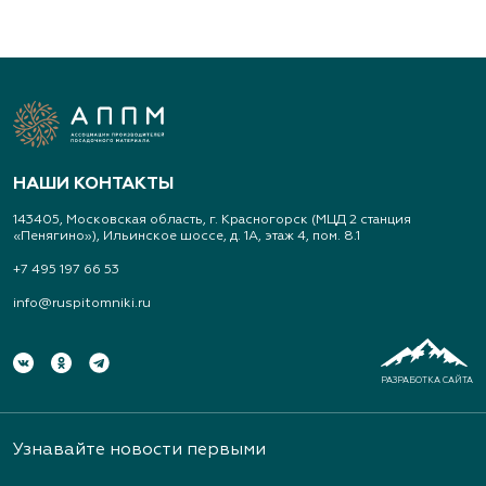
(343) 213-1385
www.art-landshaft.ru
Арт-Ландшафт, садовые центры и
питомник растений
НАШИ КОНТАКТЫ
Свердловская область, Московский тракт 9 км.,
143405, Московская область, г. Красногорск (МЦД 2 станция
дом 14
«Пенягино»), Ильинское шоссе, д. 1А, этаж 4, пом. 8.1
(343) 213-1385
+7 495 197 66 53
info@ruspitomniki.ru
www.art-landshaft.ru
Архангельский Сад
РАЗРАБОТКА САЙТА
Тульская область, Ясногорский р-н, с.
Архангельское
Узнавайте новости первыми