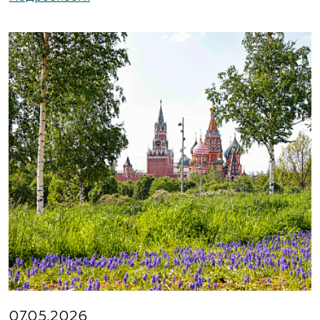
https://www.abies-landshaft.ru/
АгроСАД, Питомник, ЗАО Агрофирма
«Нива»
Московская область, ул. Алексеевская, д. 1.
Съезд на 16-м км МКАД.
(495) 663-3888
www.agrogarden.ru
Агрофирма «Современный
декоративный питомник»
Московская область, Раменский р-н,
ул.Новошоссейная, д 7а/1
8 (916) 522 62 85, 8 (909) 935 1077, 8 (495) 768
07.05.2026