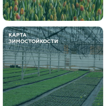
Самарская область, с. Подстепки, ул.
Фермерская 14 А
(8482) 650 010
www.yoly-paly.ru
КАРТА
ЗИМОСТОЙКОСТИ
«ВЕНЕВ» питомник растений
Тульская область, Венёвский р-н, село
Борщевое, улица Лесная, д. 13
8 963 224 87 99
https://www.venev1.ru/
«ВЕНЕВ» питомник растений
Тульская область, Венёвский р-н, село