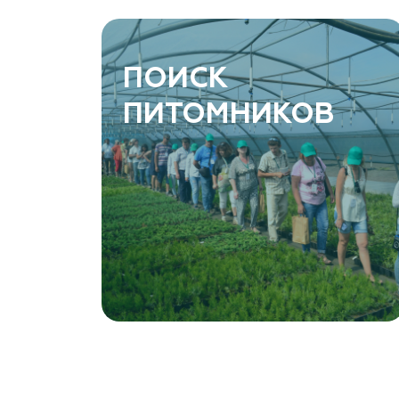
www.art-green.ru
ArtGreen (питомник декоративных
ПОИСК
растений, АртГрин)
ПИТОМНИКОВ
Ростовская область, Ростов-на-Дону,
Левобережная ул, дом № 37
8 966 206 7222
www.art-green.ru
Garden Group, ООО «Девелопмент Груп»
Томская область, Томский р-н, посёлок
Ветеран-4, СНТ Снабженец
(903) 955-9420
garden-group.pro/pitomnik-rastenij