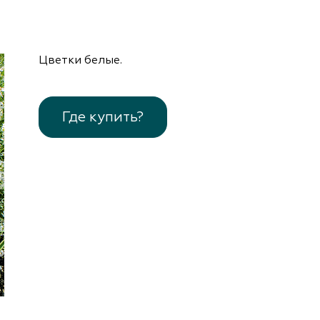
документы
Член
ы
дателям
льные
Цветки белые.
вительства
Где купить?