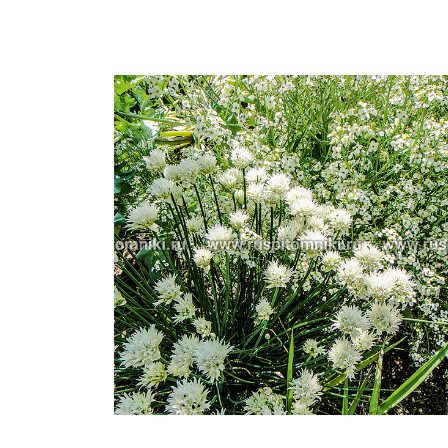
Важные 
Наград
Рекламо
Региона
предста