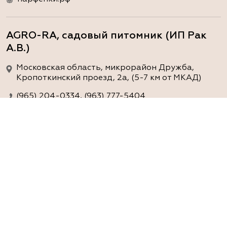
AGRO-RA, садовый питомник (ИП Рак
А.В.)
Московская область, микрорайон Дружба,
Кропоткинский проезд, 2а, (5-7 км от МКАД)
(965) 204-0334, (963) 777-5404
www.agro-ra.ru
ArtGreen (питомник декоративных
растений, АртГрин)
Ростовская область, Ростов-на-Дону, Азовский
район, хутор Еремеевка, ул. Степная, дом 4 Б
8 966 206 7222