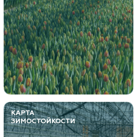
Zaxriddin Flower Plantation, питомник
Ташкентская область, Зангиатинский р-н, ул.
Канимаева, д. 9
«ЁЛЫ-ПАЛЫ», питомник декоративных
растений
Самарская область, с. Подстепки, ул.
Фермерская 14 А
(8482) 650 010
www.yoly-paly.ru
КАРТА
ЗИМОСТОЙКОСТИ
«ВЕНЕВ» питомник растений