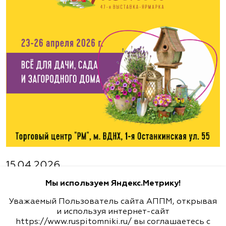
www.flos.ru
Агрофирма «Флос»
Московская область, г. Старая Купавна,
Акрихиновское шоссе, д. 10
(495) 133-1097
www.flos.ru
Агрофирма «Флос»
Московская область, Ногинский р-н
15.04.2026
23-26 апреля - 47-ая выставка-ярмарка
(495) 133-1097
Мы используем Яндекс.Метрику!
"ФАЗЕНДА. ВЕСНА 2026"
www.flos.ru
Уважаемый Пользователь сайта АППМ, открывая
Подробности
и используя интернет-сайт
https://www.ruspitomniki.ru/ вы соглашаетесь с