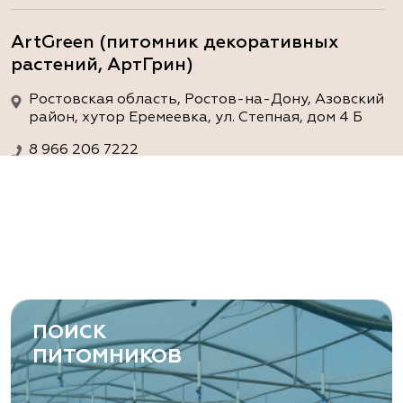
ArtGreen (питомник декоративных
растений, АртГрин)
Ростовская область, Ростов-на-Дону, Азовский
район, хутор Еремеевка, ул. Степная, дом 4 Б
8 966 206 7222
www.art-green.ru
ArtGreen (питомник декоративных
растений, АртГрин)
Ростовская область, Ростов-на-Дону,
Левобережная ул, дом № 37
ПОИСК
8 966 206 7222
ПИТОМНИКОВ
www.art-green.ru