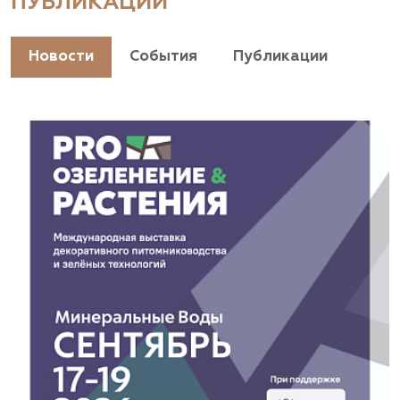
ПУБЛИКАЦИИ
+7(928) 044-45-94
https://landshaftpro.com/
Новости
События
Публикации
АСТ, питомник
Владимирская область, Киржачский район, пос.
Знаменское
(929) 992-7100
https://astrussia.ru/
АСТ, питомник
Московская область, Каширский р-н, дер.
Барабаново
(929) 992-7100