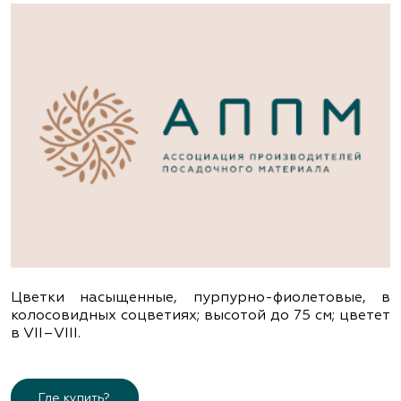
Цветки насыщенные, пурпурно-фиолетовые, в
колосовидных соцветиях; высотой до 75 см; цветет
в VІІ–VІІІ.
Где купить?