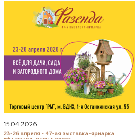
Авиамоторная, далее 2 минуты пешком
(495) 133-1097
www.flos.ru
Агрофирма «Флос»
Московская область, г. Старая Купавна,
Акрихиновское шоссе, д. 10
(495) 133-1097
www.flos.ru
Агрофирма «Флос»
Московская область, Ногинский р-н
15.04.2026
23-26 апреля - 47-ая выставка-ярмарка
(495) 133-1097