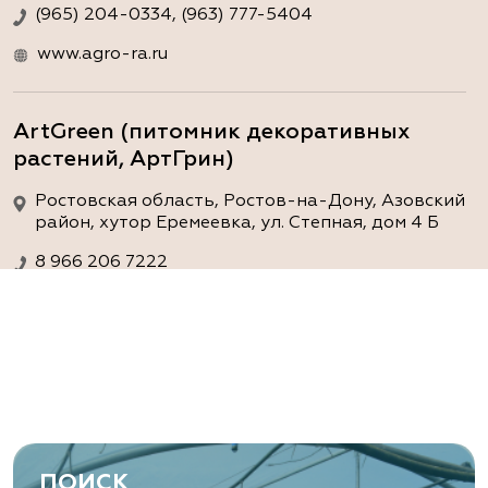
(965) 204-0334, (963) 777-5404
www.agro-ra.ru
ArtGreen (питомник декоративных
растений, АртГрин)
Ростовская область, Ростов-на-Дону, Азовский
район, хутор Еремеевка, ул. Степная, дом 4 Б
8 966 206 7222
www.art-green.ru
ArtGreen (питомник декоративных
растений, АртГрин)
Ростовская область, Ростов-на-Дону,
Левобережная ул, дом № 37
ПОИСК