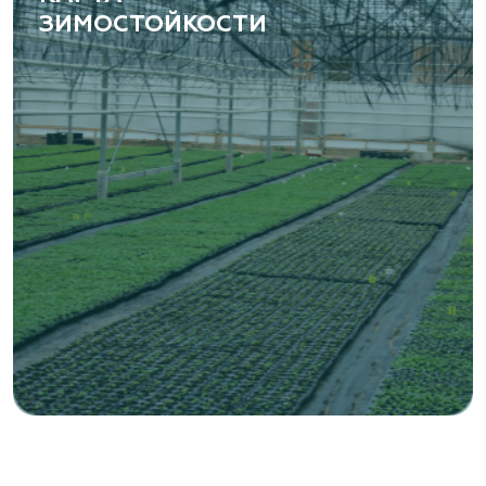
ЗИМОСТОЙКОСТИ
«ВЕНЕВ» питомник растений
Тульская область, Венёвский р-н, село
Борщевое, улица Лесная, д. 13
8 963 224 87 99
https://www.venev1.ru/
«ВЕНЕВ» питомник растений
Тульская область, Венёвский р-н, село
Борщевое, улица Лесная, д. 13
8 963 224 87 99
https://www.venev1.ru/
«Ландшафт Про Геленджик»