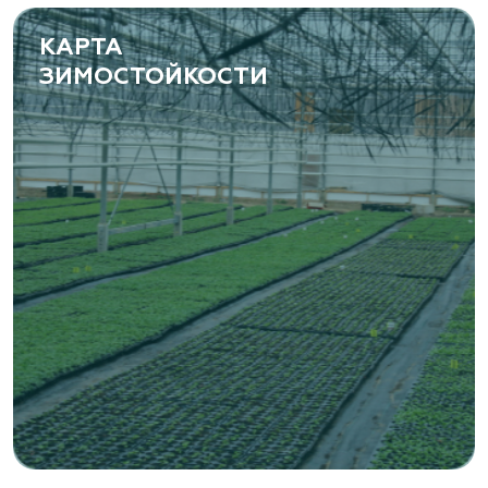
www.yoly-paly.ru
КАРТА
ЗИМОСТОЙКОСТИ
«ВЕНЕВ» питомник растений
Тульская область, Венёвский р-н, село
Борщевое, улица Лесная, д. 13
8 963 224 87 99
https://www.venev1.ru/
«ВЕНЕВ» питомник растений
Тульская область, Венёвский р-н, село
Борщевое, улица Лесная, д. 13
8 963 224 87 99
https://www.venev1.ru/