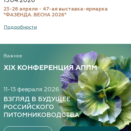
15.04.2026
23-26 апреля - 47-ая выставка-ярмарка
(495) 133-1097
"ФАЗЕНДА. ВЕСНА 2026"
www.flos.ru
Подробности
Александровский питомник
декоративных растений, ООО
Важное
Рязанская область, ул. Урицкого, д. 24, литера
А, кабинет 14
XIX КОНФЕРЕНЦИЯ АППМ
(920) 988-2277, (491) 250-2152, (491) 228-9873
www.terradesign.pro
11-13 февраля 2026
ВЗГЛЯД В БУДУЩЕЕ
РОССИЙСКОГО
Алексеевская Дубрава, питомник
ПИТОМНИКОВОДСТВА
растений
Ленинградская область, Гатчинский р-н,