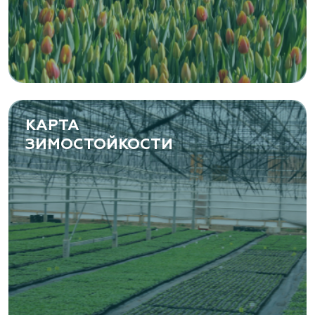
растений
Самарская область, с. Подстепки, ул.
Фермерская 14 А
(8482) 650 010
www.yoly-paly.ru
КАРТА
ЗИМОСТОЙКОСТИ
«ВЕНЕВ» питомник растений
Тульская область, Венёвский р-н, село
Борщевое, улица Лесная, д. 13
8 963 224 87 99
https://www.venev1.ru/
«ВЕНЕВ» питомник растений