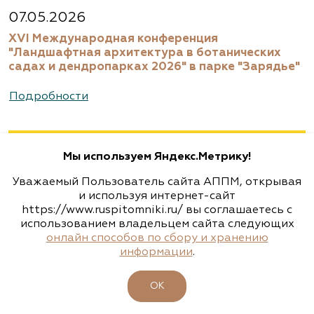
8 (916) 522 62 85, 8 (909) 935 1077, 8 (495) 768
07.05.2026
5666
XVI Международная конференция
www.biotop.ru
"Ландшафтная архитектура в ботанических
садах и дендропарках 2026" в парке "Зарядье"
Агрофирма «Флос»
Подробности
Москва, ш. Энтузиастов, д. 26 метро
Авиамоторная, далее 2 минуты пешком
Мы используем Яндекс.Метрику!
(495) 133-1097
Уважаемый Пользователь сайта АППМ, открывая
www.flos.ru
и используя интернет-сайт
https://www.ruspitomniki.ru/ вы соглашаетесь с
использованием владельцем сайта следующих
Агрофирма «Флос»
онлайн способов по сбору и хранению
информации
.
Московская область, г. Старая Купавна,
Акрихиновское шоссе, д. 10
ОК
(495) 133-1097