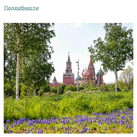
(495) 786-44-08, (495) 822-37-47
Подробности
https://www.abies-landshaft.ru/
АгроСАД, Питомник, ЗАО Агрофирма
«Нива»
Московская область, ул. Алексеевская, д. 1.
Съезд на 16-м км МКАД.
(495) 663-3888
www.agrogarden.ru
Агрофирма «Современный
декоративный питомник»
Московская область, Раменский р-н,
ул.Новошоссейная, д 7а/1