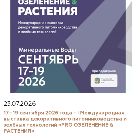
(929) 992-7100
https://astrussia.ru/
АСТ, питомник
Московская область, Каширский р-н, дер.
Барабаново
(929) 992-7100
pitomnik-kashira.ru
Абиес-Ландшафт, питомник и садовый
23.07.2026
центр в Осеево
17–19 сентября 2026 года - I Международная
выставка декоративного питомниководства и
Московская область, Щёлковский район, дер.
зелёных технологий «PRO ОЗЕЛЕНЕНИЕ &
Осеево, ул. Центральная, вл. 1.
РАСТЕНИЯ»