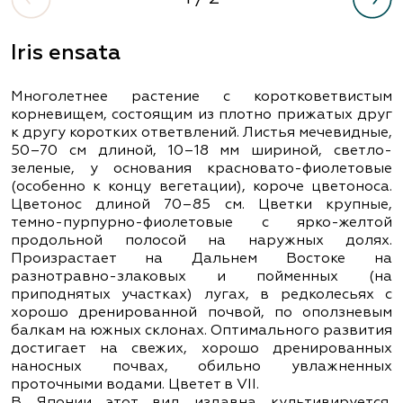
Iris ensata
Многолетнее растение с коротковетвистым
корневищем, состоящим из плотно прижатых друг
к другу коротких ответвлений. Листья мечевидные,
50–70 см длиной, 10–18 мм шириной, светло-
зеленые, у основания красновато-фиолетовые
(особенно к концу вегетации), короче цветоноса.
Цветонос длиной 70–85 см. Цветки крупные,
темно-пурпурно-фиолетовые с ярко-желтой
продольной полосой на наружных долях.
Произрастает на Дальнем Востоке на
разнотравно-злаковых и пойменных (на
приподнятых участках) лугах, в редколесьях с
хорошо дренированной почвой, по оползневым
балкам на южных склонах. Оптимального развития
достигает на свежих, хорошо дренированных
наносных почвах, обильно увлажненных
проточными водами. Цветет в VІІ.
В Японии этот вид издавна культивируется,