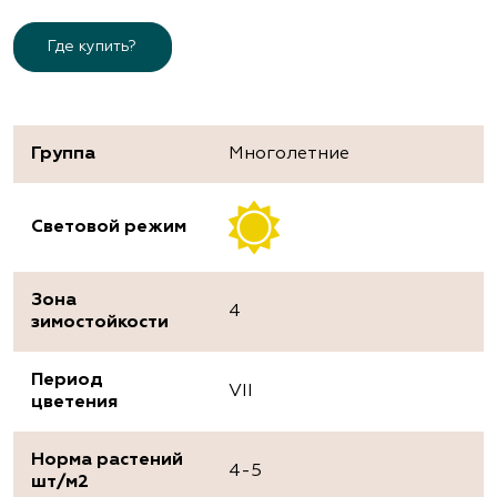
Где купить?
Группа
Многолетние
Световой режим
Зона
4
зимостойкости
Период
VII
цветения
Норма растений
4-5
шт/м2