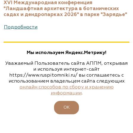
XVI Международная конференция
www.biotop.ru
"Ландшафтная архитектура в ботанических
садах и дендропарках 2026" в парке "Зарядье"
Агрофирма «Флос»
Подробности
Москва, ш. Энтузиастов, д. 26 метро
Авиамоторная, далее 2 минуты пешком
Мы используем Яндекс.Метрику!
(495) 133-1097
Уважаемый Пользователь сайта АППМ, открывая
www.flos.ru
и используя интернет-сайт
https://www.ruspitomniki.ru/ вы соглашаетесь с
использованием владельцем сайта следующих
Агрофирма «Флос»
онлайн способов по сбору и хранению
информации
.
Московская область, г. Старая Купавна,
Акрихиновское шоссе, д. 10
ОК
(495) 133-1097
www.flos.ru