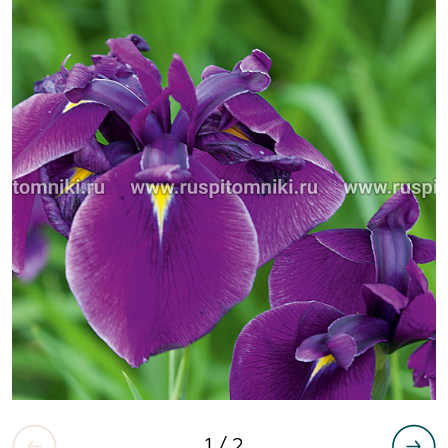
1
/ 2