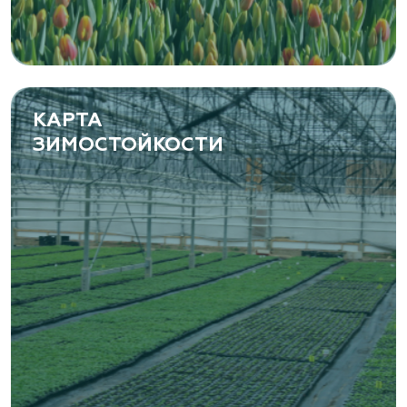
Самарская область, с. Подстепки, ул.
Фермерская 14 А
(8482) 650 010
www.yoly-paly.ru
КАРТА
ЗИМОСТОЙКОСТИ
«ВЕНЕВ» питомник растений
Тульская область, Венёвский р-н, село
Борщевое, улица Лесная, д. 13
8 963 224 87 99
https://www.venev1.ru/
«ВЕНЕВ» питомник растений
Тульская область, Венёвский р-н, село
Борщевое, улица Лесная, д. 13