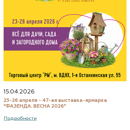
www.flos.ru
Агрофирма «Флос»
Московская область, г. Старая Купавна,
Акрихиновское шоссе, д. 10
(495) 133-1097
www.flos.ru
Агрофирма «Флос»
Московская область, Ногинский р-н
15.04.2026
23-26 апреля - 47-ая выставка-ярмарка
(495) 133-1097
"ФАЗЕНДА. ВЕСНА 2026"
www.flos.ru
Подробности