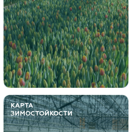
Zaxriddin Flower Plantation, питомник
Ташкентская область, Зангиатинский р-н, ул.
Канимаева, д. 9
«ЁЛЫ-ПАЛЫ», питомник декоративных
растений
Самарская область, с. Подстепки, ул.
Фермерская 14 А
(8482) 650 010
www.yoly-paly.ru
КАРТА
ЗИМОСТОЙКОСТИ
«ВЕНЕВ» питомник растений
Тульская область, Венёвский р-н, село