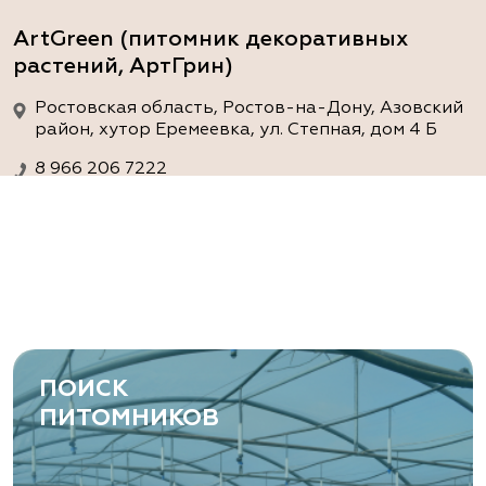
ArtGreen (питомник декоративных
растений, АртГрин)
Ростовская область, Ростов-на-Дону, Азовский
район, хутор Еремеевка, ул. Степная, дом 4 Б
8 966 206 7222
www.art-green.ru
ArtGreen (питомник декоративных
растений, АртГрин)
Ростовская область, Ростов-на-Дону,
Левобережная ул, дом № 37
ПОИСК
8 966 206 7222
ПИТОМНИКОВ
www.art-green.ru