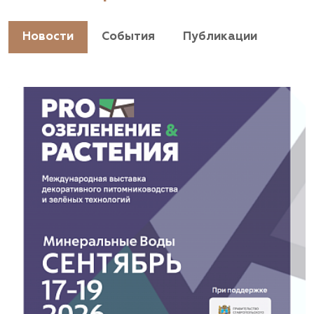
+7(928) 044-45-94
https://landshaftpro.com/
Новости
События
Публикации
АСТ, питомник
Владимирская область, Киржачский район, пос.
Знаменское
(929) 992-7100
https://astrussia.ru/
АСТ, питомник
Московская область, Каширский р-н, дер.
Барабаново
(929) 992-7100
pitomnik-kashira.ru