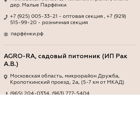
дер. Малые Парфёнки.
+7 (925) 005-33-21 - оптовая секция , +7 (929)
515-99-20 - розничная секция
парфёнки.рф
AGRO-RA, садовый питомник (ИП Рак
А.В.)
Московская область, микрорайон Дружба,
Кропоткинский проезд, 2а, (5-7 км от МКАД)
(965) 204-0334, (963) 777-5404
www.agro-ra.ru
ArtGreen (питомник декоративных
растений, АртГрин)