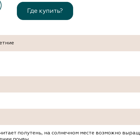
Где купить?
етние
читает полутень, на солнечном месте возможно выра
ении почвы.