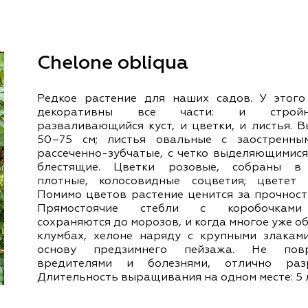
документы
Член
ы
дателям
льные
Chelone obliqua
вительства
Редкое растение для наших садов. У этого
декоративны все части: и строй
разваливающийся куст, и цветки, и листья. 
50–75 см; листья овальные с заостренны
рассеченно-зубчатые, с четко выделяющимися
блестящие. Цветки розовые, собраны в 
плотные, колосовидные соцветия; цветет в
Помимо цветов растение ценится за прочност
Прямостоячие стебли с коробочками
сохраняются до морозов, и когда многое уже о
клумбах, хелоне наряду с крупными злакам
основу предзимнего пейзажа. Не повр
вредителями и болезнями, отлично разр
Длительность выращивания на одном месте: 5 л