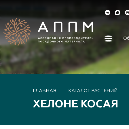
Об
Об ассо
Как вст
Органы 
Контакт
Реквизи
ГЛАВНАЯ
-
КАТАЛОГ РАСТЕНИЙ
-
Докуме
ХЕЛОНЕ КОСАЯ
Наша ис
Наши ли
Направл
деятель