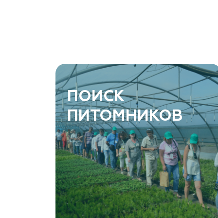
Ростовская область, Ростов-на-Дону, Азовский
район, хутор Еремеевка, ул. Степная, дом 4 Б
8 966 206 7222
www.art-green.ru
ArtGreen (питомник декоративных
ПОИСК
растений, АртГрин)
ПИТОМНИКОВ
Ростовская область, Ростов-на-Дону,
Левобережная ул, дом № 37
8 966 206 7222
www.art-green.ru
Garden Group, ООО «Девелопмент Груп»