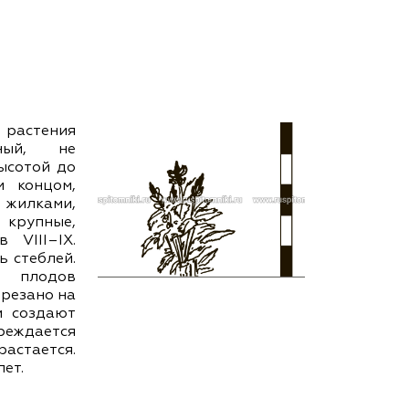
ам ассоциации
 растения
ный, не
Высотой до
м концом,
 жилками,
крупные,
 VІІІ–ІХ.
ь стеблей.
 плодов
брезано на
и создают
еждается
астается.
ет.