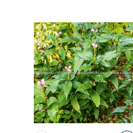
Важные 
Наград
Рекламо
Региона
предста