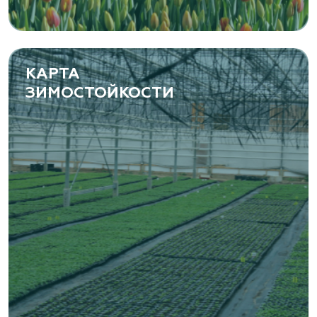
Фермерская 14 А
(8482) 650 010
www.yoly-paly.ru
КАРТА
ЗИМОСТОЙКОСТИ
«ВЕНЕВ» питомник растений
Тульская область, Венёвский р-н, село
Борщевое, улица Лесная, д. 13
8 963 224 87 99
https://www.venev1.ru/
«ВЕНЕВ» питомник растений
Тульская область, Венёвский р-н, село
Борщевое, улица Лесная, д. 13
8 963 224 87 99