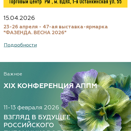
Агрофирма «Флос»
Московская область, Ногинский р-н
15.04.2026
23-26 апреля - 47-ая выставка-ярмарка
(495) 133-1097
"ФАЗЕНДА. ВЕСНА 2026"
www.flos.ru
Подробности
Александровский питомник
декоративных растений, ООО
Важное
Рязанская область, ул. Урицкого, д. 24, литера
А, кабинет 14
XIX КОНФЕРЕНЦИЯ АППМ
(920) 988-2277, (491) 250-2152, (491) 228-9873
www.terradesign.pro
11-13 февраля 2026
ВЗГЛЯД В БУДУЩЕЕ
РОССИЙСКОГО
Алексеевская Дубрава, питомник