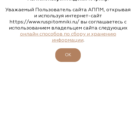
растений
Уважаемый Пользователь сайта АППМ, открывая
Санкт-Петербург, Лахта-Ольгино, Угол
и используя интернет-сайт
Лахтинского проспекта и Приморской улицы
https://www.ruspitomniki.ru/ вы соглашаетесь с
использованием владельцем сайта следующих
(812) 303-0330
онлайн способов по сбору и хранению
информации
.
БИРЖА РАСТЕНИЙ АППМ
http://a-dubrava.ru
ОК
Аллея, питомник-садовый центр
Нижегородская область, сп Новинки, ул.
Центральная, д. 18, лит. А
8 (831) 230-47-47, 8 (831) 230-82-92, 8 (920) 251-
94-94
www.alleyann.ru
Арт-Ландшафт, садовые центры и