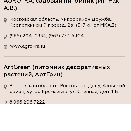
AGRO-RA, садовый питомник (ИП Рак
А.В.)
Московская область, микрорайон Дружба,
Кропоткинский проезд, 2а, (5-7 км от МКАД)
(965) 204-0334, (963) 777-5404
www.agro-ra.ru
ArtGreen (питомник декоративных
растений, АртГрин)
Ростовская область, Ростов-на-Дону, Азовский
район, хутор Еремеевка, ул. Степная, дом 4 Б
8 966 206 7222
www.art-green.ru