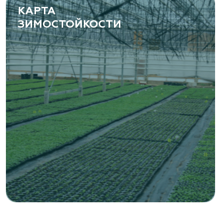
КАРТА
ЗИМОСТОЙКОСТИ
«ВЕНЕВ» питомник растений
Тульская область, Венёвский р-н, село
Борщевое, улица Лесная, д. 13
8 963 224 87 99
https://www.venev1.ru/
«ВЕНЕВ» питомник растений
Тульская область, Венёвский р-н, село
Борщевое, улица Лесная, д. 13
8 963 224 87 99
https://www.venev1.ru/