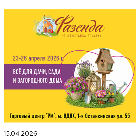
Москва, ш. Энтузиастов, д. 26 метро
Авиамоторная, далее 2 минуты пешком
(495) 133-1097
www.flos.ru
Агрофирма «Флос»
Московская область, г. Старая Купавна,
Акрихиновское шоссе, д. 10
(495) 133-1097
www.flos.ru
Агрофирма «Флос»
Московская область, Ногинский р-н
15.04.2026