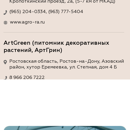
Кропоткинский проезд, 2а, (5-7 км от МКАД)
(965) 204-0334, (963) 777-5404
www.agro-ra.ru
ArtGreen (питомник декоративных
растений, АртГрин)
Ростовская область, Ростов-на-Дону, Азовский
район, хутор Еремеевка, ул. Степная, дом 4 Б
8 966 206 7222
www.art-green.ru
ArtGreen (питомник декоративных
растений, АртГрин)
Ростовская область, Ростов-на-Дону,