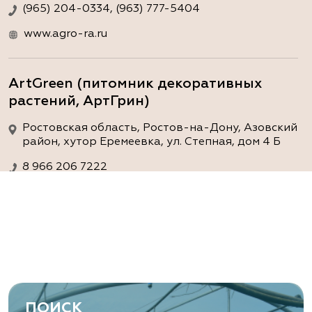
(965) 204-0334, (963) 777-5404
www.agro-ra.ru
ArtGreen (питомник декоративных
растений, АртГрин)
Ростовская область, Ростов-на-Дону, Азовский
район, хутор Еремеевка, ул. Степная, дом 4 Б
8 966 206 7222
www.art-green.ru
ArtGreen (питомник декоративных
растений, АртГрин)
Ростовская область, Ростов-на-Дону,
Левобережная ул, дом № 37
ПОИСК