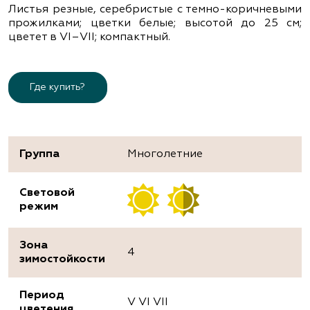
Листья резные, серебристые с темно-коричневыми
прожилками; цветки белые; высотой до 25 см;
цветет в VІ–VІІ; компактный.
Где купить?
Группа
Многолетние
Световой
режим
Зона
4
зимостойкости
Период
V VI VII
цветения