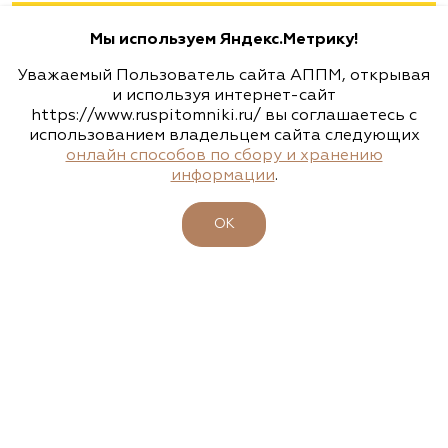
Авиамоторная, далее 2 минуты пешком
Мы используем Яндекс.Метрику!
(495) 133-1097
Уважаемый Пользователь сайта АППМ, открывая
www.flos.ru
и используя интернет-сайт
https://www.ruspitomniki.ru/ вы соглашаетесь с
использованием владельцем сайта следующих
Агрофирма «Флос»
онлайн способов по сбору и хранению
информации
.
Московская область, г. Старая Купавна,
Акрихиновское шоссе, д. 10
ОК
(495) 133-1097
www.flos.ru
Агрофирма «Флос»
Московская область, Ногинский р-н
15.04.2026
23-26 апреля - 47-ая выставка-ярмарка
(495) 133-1097