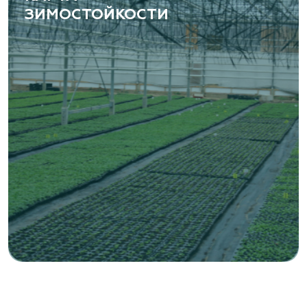
ЗИМОСТОЙКОСТИ
«ВЕНЕВ» питомник растений
Тульская область, Венёвский р-н, село
Борщевое, улица Лесная, д. 13
8 963 224 87 99
https://www.venev1.ru/
«ВЕНЕВ» питомник растений
Тульская область, Венёвский р-н, село
Борщевое, улица Лесная, д. 13
8 963 224 87 99
https://www.venev1.ru/
«Ландшафт Про Геленджик»