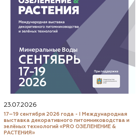
(929) 992-7100
https://astrussia.ru/
АСТ, питомник
Московская область, Каширский р-н, дер.
Барабаново
(929) 992-7100
pitomnik-kashira.ru
Абиес-Ландшафт, питомник и садовый
23.07.2026
центр в Осеево
17–19 сентября 2026 года - I Международная
выставка декоративного питомниководства и
Московская область, Щёлковский район, дер.
зелёных технологий «PRO ОЗЕЛЕНЕНИЕ &
Осеево, ул. Центральная, вл. 1.
РАСТЕНИЯ»