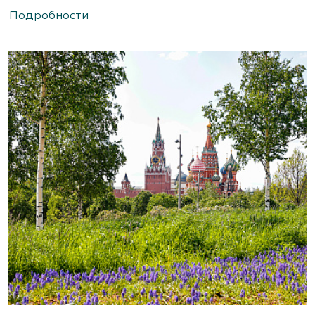
(495) 786-44-08, (495) 822-37-47
Подробности
https://www.abies-landshaft.ru/
АгроСАД, Питомник, ЗАО Агрофирма
«Нива»
Московская область, ул. Алексеевская, д. 1.
Съезд на 16-м км МКАД.
(495) 663-3888
www.agrogarden.ru
Агрофирма «Современный
декоративный питомник»
Московская область, Раменский р-н,
ул.Новошоссейная, д 7а/1