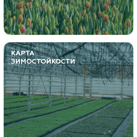
растений
Самарская область, с. Подстепки, ул.
Фермерская 14 А
(8482) 650 010
www.yoly-paly.ru
КАРТА
ЗИМОСТОЙКОСТИ
«ВЕНЕВ» питомник растений
Тульская область, Венёвский р-н, село
Борщевое, улица Лесная, д. 13
8 963 224 87 99
https://www.venev1.ru/
«ВЕНЕВ» питомник растений