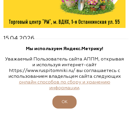
www.flos.ru
Агрофирма «Флос»
Московская область, Ногинский р-н
15.04.2026
23-26 апреля - 47-ая выставка-ярмарка
(495) 133-1097
Мы используем Яндекс.Метрику!
"ФАЗЕНДА. ВЕСНА 2026"
www.flos.ru
Уважаемый Пользователь сайта АППМ, открывая
Подробности
и используя интернет-сайт
https://www.ruspitomniki.ru/ вы соглашаетесь с
использованием владельцем сайта следующих
Александровский питомник
онлайн способов по сбору и хранению
декоративных растений, ООО
информации
.
Важное
Рязанская область, ул. Урицкого, д. 24, литера
ОК
А, кабинет 14
XIX КОНФЕРЕНЦИЯ АППМ
(920) 988-2277, (491) 250-2152, (491) 228-9873
www.terradesign.pro
11-13 февраля 2026