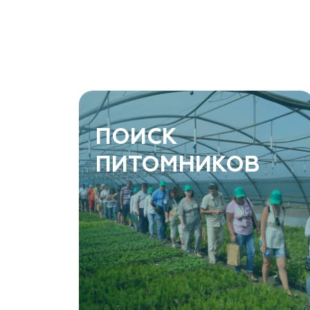
Ростовская область, Ростов-на-Дону, Азовский
район, хутор Еремеевка, ул. Степная, дом 4 Б
8 966 206 7222
www.art-green.ru
ArtGreen (питомник декоративных
ПОИСК
растений, АртГрин)
ПИТОМНИКОВ
Ростовская область, Ростов-на-Дону,
Левобережная ул, дом № 37
8 966 206 7222
www.art-green.ru
Garden Group, ООО «Девелопмент Груп»