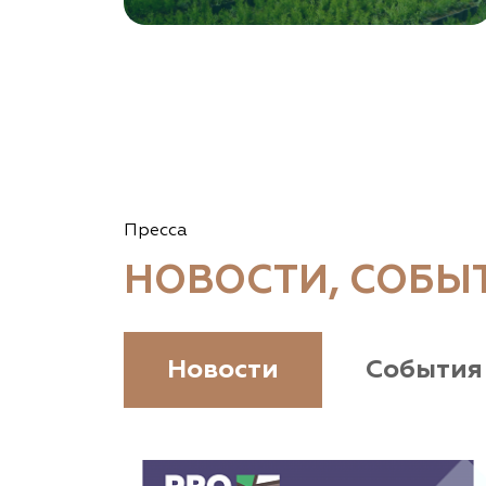
Томская область, Томский р-н, посёлок
Ветеран-4, СНТ Снабженец
(903) 955-9420
garden-group.pro/pitomnik-rastenij
Vetki.biz Питомник Nevelskih
Гомельская область, Гомельский р-н, с/с
Пресса
Прибытковский, д. Климовка, ул. Совхозная 2-я,
д. 81
НОВОСТИ, СОБЫ
(926) 411-4727, (375) 291-775159
www.vetki.biz
Новости
События
Zaxriddin Flower Plantation, питомник
Ташкентская область, Зангиатинский р-н, ул.
Канимаева, д. 9