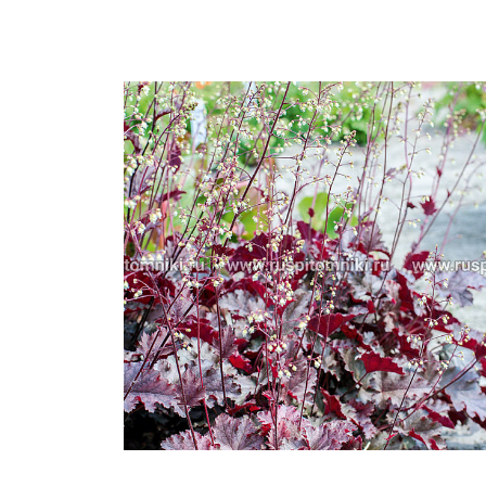
Важные 
Наград
Рекламо
Региона
предста