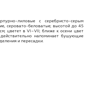
ам ассоциации
урпурно-лиловые с серебристо-серым
ие, серовато-беловатые; высотой до 45
см; цветет в VІ–VІІ; ближе к осени цвет
 действительно напоминает бушующие
деления и пересадки.