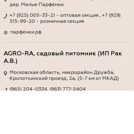
дер. Малые Парфёнки.
+7 (925) 005-33-21 - оптовая секция , +7 (929)
515-99-20 - розничная секция
парфёнки.рф
AGRO-RA, садовый питомник (ИП Рак
А.В.)
Московская область, микрорайон Дружба,
Кропоткинский проезд, 2а, (5-7 км от МКАД)
(965) 204-0334, (963) 777-5404
www.agro-ra.ru
ArtGreen (питомник декоративных
растений, АртГрин)