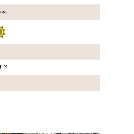
ние
I IX