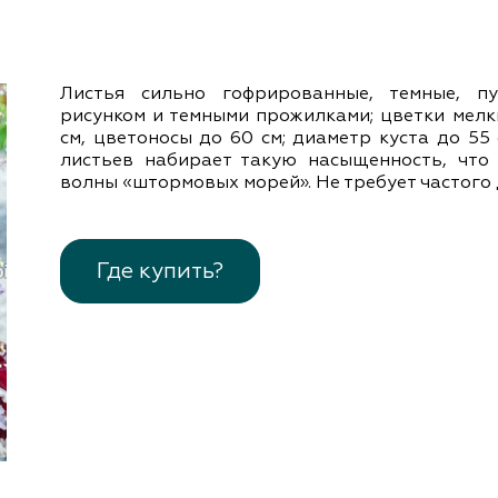
документы
Член
ы
дателям
льные
Листья сильно гофрированные, темные, п
вительства
рисунком и темными прожилками; цветки мелк
см, цветоносы до 60 см; диаметр куста до 55 
листьев набирает такую насыщенность, что
волны «штормовых морей». Не требует частого 
Где купить?