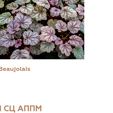
Beaujolais
 СЦ АППМ