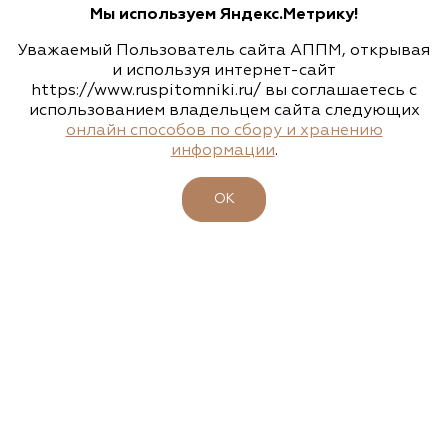
Алексеевская Дубрава, питомник
Мы используем Яндекс.Метрику!
растений
Уважаемый Пользователь сайта АППМ, открывая
Санкт-Петербург, Лахта-Ольгино, Угол
и используя интернет-сайт
Лахтинского проспекта и Приморской улицы
https://www.ruspitomniki.ru/ вы соглашаетесь с
использованием владельцем сайта следующих
(812) 303-0330
онлайн способов по сбору и хранению
информации
.
БИРЖА РАСТЕНИЙ АППМ
http://a-dubrava.ru
ОК
Аллея, питомник-садовый центр
Нижегородская область, сп Новинки, ул.
Центральная, д. 18, лит. А
8 (831) 230-47-47, 8 (831) 230-82-92, 8 (920) 251-
94-94
www.alleyann.ru