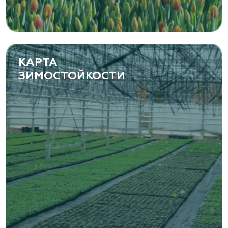
Самарская область, с. Подстепки, ул.
Фермерская 14 А
(8482) 650 010
www.yoly-paly.ru
КАРТА
ЗИМОСТОЙКОСТИ
«ВЕНЕВ» питомник растений
Тульская область, Венёвский р-н, село
Борщевое, улица Лесная, д. 13
8 963 224 87 99
https://www.venev1.ru/
«ВЕНЕВ» питомник растений
Тульская область, Венёвский р-н, село
Борщевое, улица Лесная, д. 13