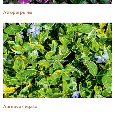
Atropurpurea
Aureovariegata