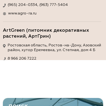
(965) 204-0334, (963) 777-5404
www.agro-ra.ru
ArtGreen (питомник декоративных
растений, АртГрин)
Ростовская область, Ростов-на-Дону, Азовский
район, хутор Еремеевка, ул. Степная, дом 4 Б
8 966 206 7222
www.art-green.ru
ArtGreen (питомник декоративных
растений, АртГрин)
Ростовская область, Ростов-на-Дону,
Левобережная ул, дом № 37