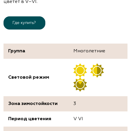
цветет в V–VІ.
Где купить?
Группа
Многолетние
Световой режим
Зона зимостойкости
3
Период цветения
V VI