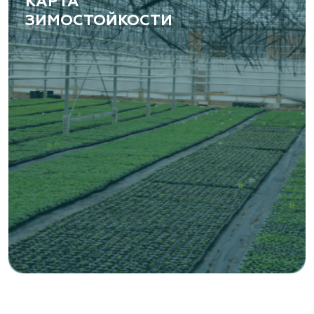
КАРТА
ЗИМОСТОЙКОСТИ
«ВЕНЕВ» питомник растений
Тульская область, Венёвский р-н, село
Борщевое, улица Лесная, д. 13
8 963 224 87 99
https://www.venev1.ru/
«ВЕНЕВ» питомник растений
Тульская область, Венёвский р-н, село
Борщевое, улица Лесная, д. 13
8 963 224 87 99
https://www.venev1.ru/
«Ландшафт Про Геленджик»