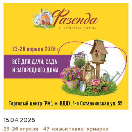
Москва, ш. Энтузиастов, д. 26 метро
Авиамоторная, далее 2 минуты пешком
(495) 133-1097
www.flos.ru
Агрофирма «Флос»
Московская область, г. Старая Купавна,
Акрихиновское шоссе, д. 10
(495) 133-1097
www.flos.ru
Агрофирма «Флос»
Московская область, Ногинский р-н
15.04.2026
23-26 апреля - 47-ая выставка-ярмарка
(495) 133-1097