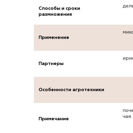
дел
Способы и сроки
размножения
мик
Применение
ири
Партнеры
Особенности агротехники
поч
чая.
Примечание