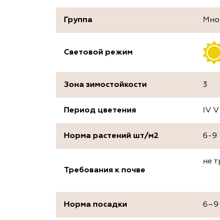
Группа
Мно
Световой режим
Зона зимостойкости
3
Период цветения
IV V
Норма растений шт/м2
6-9
не 
Требования к почве
Норма посадки
6–9