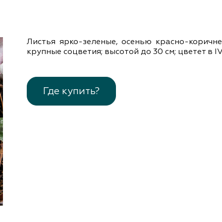
документы
Член
ы
дателям
льные
Листья ярко-зеленые, осенью красно-коричне
вительства
крупные соцветия; высотой до 30 см; цветет в ІV
Где купить?