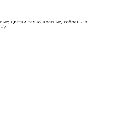
ам ассоциации
вые; цветки темно-красные, собраны в
–V.