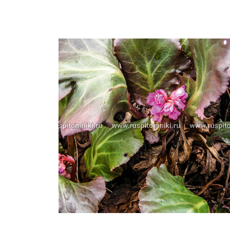
Важные 
Наград
Рекламо
Региона
предста