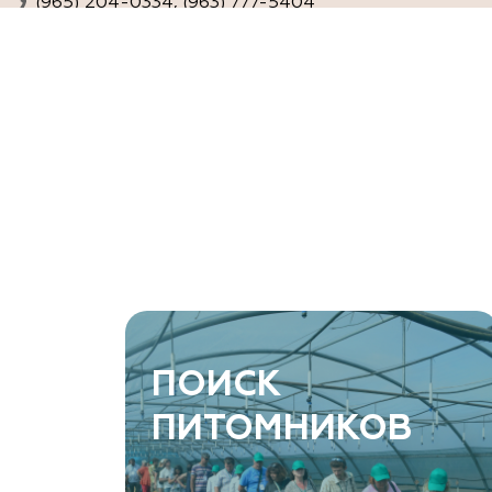
(965) 204-0334, (963) 777-5404
www.agro-ra.ru
ArtGreen (питомник декоративных
растений, АртГрин)
Ростовская область, Ростов-на-Дону, Азовский
район, хутор Еремеевка, ул. Степная, дом 4 Б
8 966 206 7222
www.art-green.ru
ArtGreen (питомник декоративных
ПОИСК
растений, АртГрин)
ПИТОМНИКОВ
Ростовская область, Ростов-на-Дону,
Левобережная ул, дом № 37