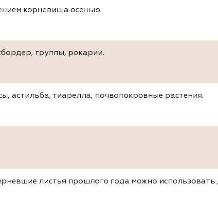
ением корневища осенью.
сбордер, группы, рокарии.
сы, астильба, тиарелла, почвопокровные растения.
ерневшие листья прошлого года можно использовать