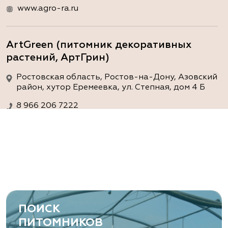
www.agro-ra.ru
ArtGreen (питомник декоративных
растений, АртГрин)
Ростовская область, Ростов-на-Дону, Азовский
район, хутор Еремеевка, ул. Степная, дом 4 Б
8 966 206 7222
www.art-green.ru
ArtGreen (питомник декоративных
растений, АртГрин)
Ростовская область, Ростов-на-Дону,
Левобережная ул, дом № 37
ПОИСК
8 966 206 7222
ПИТОМНИКОВ