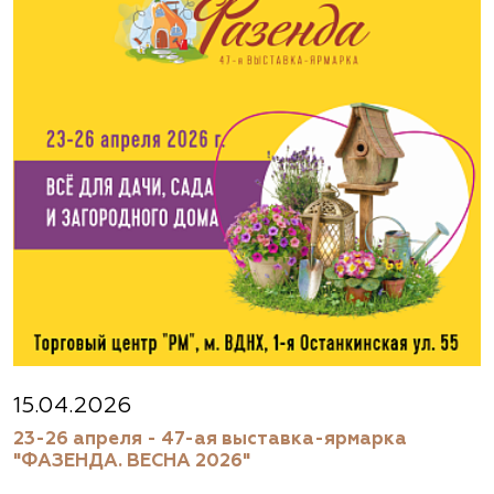
(495) 133-1097
www.flos.ru
Агрофирма «Флос»
Московская область, г. Старая Купавна,
Акрихиновское шоссе, д. 10
(495) 133-1097
www.flos.ru
Агрофирма «Флос»
Московская область, Ногинский р-н
15.04.2026
23-26 апреля - 47-ая выставка-ярмарка
(495) 133-1097
"ФАЗЕНДА. ВЕСНА 2026"
www.flos.ru