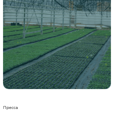
«ВЕНЕВ» питомник растений
Тульская область, Венёвский р-н, село
Борщевое, улица Лесная, д. 13
8 963 224 87 99
https://www.venev1.ru/
«ВЕНЕВ» питомник растений
Тульская область, Венёвский р-н, село
Борщевое, улица Лесная, д. 13
8 963 224 87 99
https://www.venev1.ru/
«Ландшафт Про Геленджик»
Пресса
Краснодарский край, г. Геленджик,