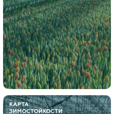
www.vetki.biz
Zaxriddin Flower Plantation, питомник
Ташкентская область, Зангиатинский р-н, ул.
Канимаева, д. 9
«ЁЛЫ-ПАЛЫ», питомник декоративных
растений
Самарская область, с. Подстепки, ул.
Фермерская 14 А
(8482) 650 010
www.yoly-paly.ru
КАРТА
ЗИМОСТОЙКОСТИ