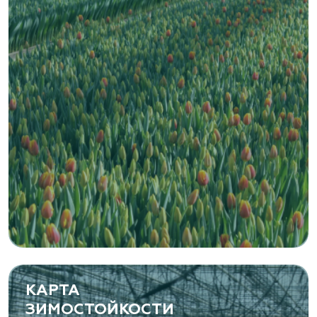
www.vetki.biz
Zaxriddin Flower Plantation, питомник
Ташкентская область, Зангиатинский р-н, ул.
Канимаева, д. 9
«ЁЛЫ-ПАЛЫ», питомник декоративных
растений
Самарская область, с. Подстепки, ул.
Фермерская 14 А
(8482) 650 010
www.yoly-paly.ru
КАРТА
ЗИМОСТОЙКОСТИ