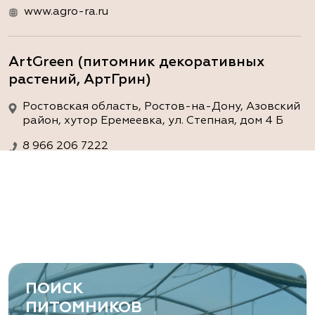
www.agro-ra.ru
ArtGreen (питомник декоративных
растений, АртГрин)
Ростовская область, Ростов-на-Дону, Азовский
район, хутор Еремеевка, ул. Степная, дом 4 Б
8 966 206 7222
www.art-green.ru
ArtGreen (питомник декоративных
растений, АртГрин)
Ростовская область, Ростов-на-Дону,
Левобережная ул, дом № 37
ПОИСК
8 966 206 7222
ПИТОМНИКОВ