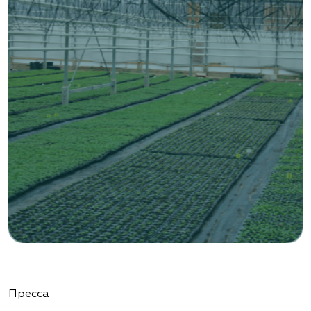
«ВЕНЕВ» питомник растений
Тульская область, Венёвский р-н, село
Борщевое, улица Лесная, д. 13
8 963 224 87 99
https://www.venev1.ru/
«ВЕНЕВ» питомник растений
Тульская область, Венёвский р-н, село
Борщевое, улица Лесная, д. 13
8 963 224 87 99
https://www.venev1.ru/
«Ландшафт Про Геленджик»
Пресса
Краснодарский край, г. Геленджик,