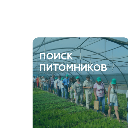
Ростовская область, Ростов-на-Дону, Азовский
район, хутор Еремеевка, ул. Степная, дом 4 Б
8 966 206 7222
www.art-green.ru
ArtGreen (питомник декоративных
ПОИСК
растений, АртГрин)
ПИТОМНИКОВ
Ростовская область, Ростов-на-Дону,
Левобережная ул, дом № 37
8 966 206 7222
www.art-green.ru
Garden Group, ООО «Девелопмент Груп»