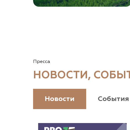
Томская область, Томский р-н, посёлок
Ветеран-4, СНТ Снабженец
(903) 955-9420
garden-group.pro/pitomnik-rastenij
Vetki.biz Питомник Nevelskih
Гомельская область, Гомельский р-н, с/с
Пресса
Прибытковский, д. Климовка, ул. Совхозная 2-я,
д. 81
НОВОСТИ, СОБЫ
(926) 411-4727, (375) 291-775159
www.vetki.biz
Новости
События
Zaxriddin Flower Plantation, питомник
Ташкентская область, Зангиатинский р-н, ул.
Канимаева, д. 9