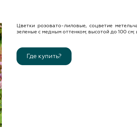
документы
Член
ы
дателям
льные
Цветки розовато-лиловые, соцветие метельча
вительства
зеленые с медным оттенком; высотой до 100 см; ц
Где купить?