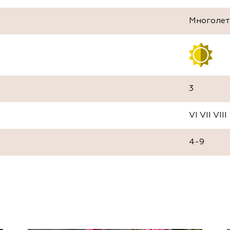
Многолет
3
VI VII VIII
4-9