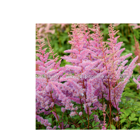
Важные 
Наград
Рекламо
Региона
предста