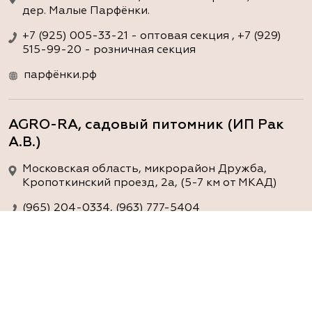
дер. Малые Парфёнки.
+7 (925) 005-33-21 - оптовая секция , +7 (929)
515-99-20 - розничная секция
парфёнки.рф
AGRO-RA, садовый питомник (ИП Рак
А.В.)
Московская область, микрорайон Дружба,
Кропоткинский проезд, 2а, (5-7 км от МКАД)
(965) 204-0334, (963) 777-5404
www.agro-ra.ru
ArtGreen (питомник декоративных
растений, АртГрин)