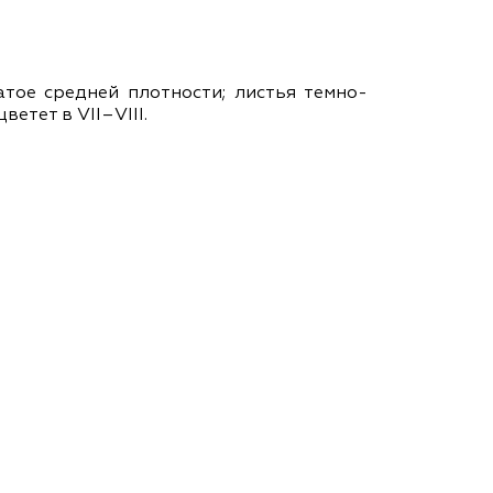
ам ассоциации
тое средней плотности; листья темно-
ветет в VІІ–VІІІ.