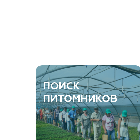
ArtGreen (питомник декоративных
растений, АртГрин)
Ростовская область, Ростов-на-Дону, Азовский
район, хутор Еремеевка, ул. Степная, дом 4 Б
8 966 206 7222
www.art-green.ru
ArtGreen (питомник декоративных
ПОИСК
растений, АртГрин)
ПИТОМНИКОВ
Ростовская область, Ростов-на-Дону,
Левобережная ул, дом № 37
8 966 206 7222
www.art-green.ru