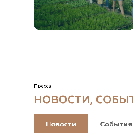
Garden Group, ООО «Девелопмент Груп»
Томская область, Томский р-н, посёлок
Ветеран-4, СНТ Снабженец
(903) 955-9420
garden-group.pro/pitomnik-rastenij
Vetki.biz Питомник Nevelskih
Гомельская область, Гомельский р-н, с/с
Пресса
Прибытковский, д. Климовка, ул. Совхозная 2-я,
д. 81
НОВОСТИ, СОБЫ
(926) 411-4727, (375) 291-775159
www.vetki.biz
Новости
События