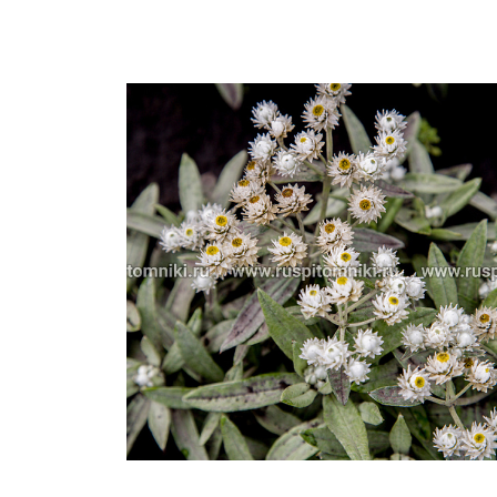
Важные 
Наград
Рекламо
Региона
предста