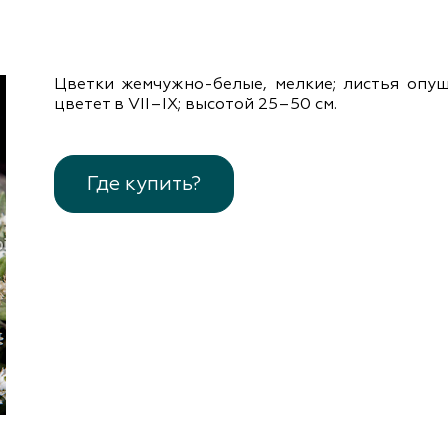
документы
Член
ы
дателям
льные
Цветки жемчужно-белые, мелкие; листья опуш
вительства
цветет в VІІ–ІХ; высотой 25–50 см.
Где купить?