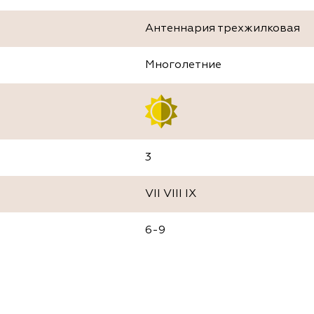
Антеннария трехжилковая
Многолетние
3
VII VIII IX
6-9