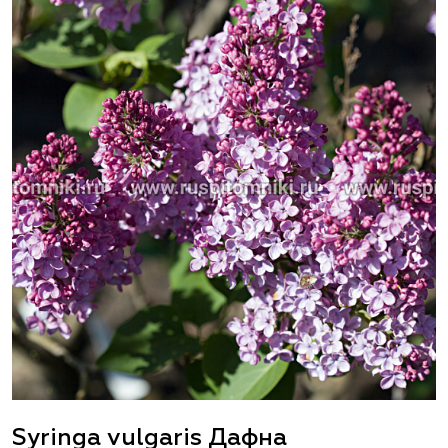
Syringa vulgaris Дафна