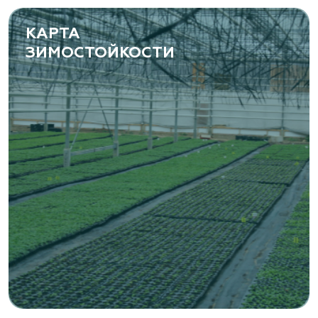
www.yoly-paly.ru
КАРТА
ЗИМОСТОЙКОСТИ
«ВЕНЕВ» питомник растений
Тульская область, Венёвский р-н, село
Борщевое, улица Лесная, д. 13
8 963 224 87 99
https://www.venev1.ru/
«ВЕНЕВ» питомник растений
Тульская область, Венёвский р-н, село
Борщевое, улица Лесная, д. 13
8 963 224 87 99
https://www.venev1.ru/