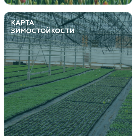
(8482) 650 010
www.yoly-paly.ru
КАРТА
ЗИМОСТОЙКОСТИ
«ВЕНЕВ» питомник растений
Тульская область, Венёвский р-н, село
Борщевое, улица Лесная, д. 13
8 963 224 87 99
https://www.venev1.ru/
«ВЕНЕВ» питомник растений
Тульская область, Венёвский р-н, село
Борщевое, улица Лесная, д. 13
8 963 224 87 99