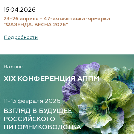
Московская область, Ногинский р-н
15.04.2026
23-26 апреля - 47-ая выставка-ярмарка
(495) 133-1097
"ФАЗЕНДА. ВЕСНА 2026"
www.flos.ru
Подробности
Александровский питомник
декоративных растений, ООО
Важное
Рязанская область, ул. Урицкого, д. 24, литера
А, кабинет 14
XIX КОНФЕРЕНЦИЯ АППМ
(920) 988-2277, (491) 250-2152, (491) 228-9873
www.terradesign.pro
11-13 февраля 2026
ВЗГЛЯД В БУДУЩЕЕ
РОССИЙСКОГО
Алексеевская Дубрава, питомник
ПИТОМНИКОВОДСТВА
растений