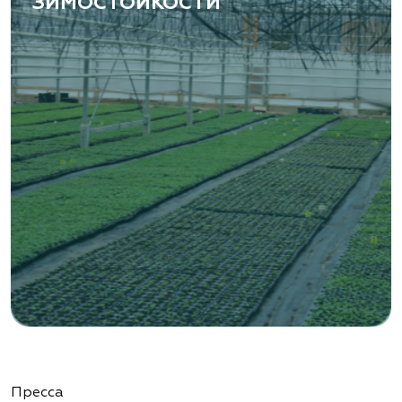
ЗИМОСТОЙКОСТИ
«ВЕНЕВ» питомник растений
Тульская область, Венёвский р-н, село
Борщевое, улица Лесная, д. 13
8 963 224 87 99
https://www.venev1.ru/
«ВЕНЕВ» питомник растений
Тульская область, Венёвский р-н, село
Борщевое, улица Лесная, д. 13
8 963 224 87 99
https://www.venev1.ru/
«Ландшафт Про Геленджик»
Пресса