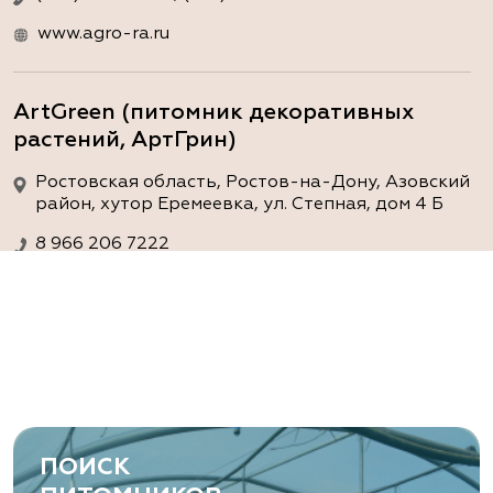
www.agro-ra.ru
ArtGreen (питомник декоративных
растений, АртГрин)
Ростовская область, Ростов-на-Дону, Азовский
район, хутор Еремеевка, ул. Степная, дом 4 Б
8 966 206 7222
www.art-green.ru
ArtGreen (питомник декоративных
растений, АртГрин)
Ростовская область, Ростов-на-Дону,
Левобережная ул, дом № 37
ПОИСК