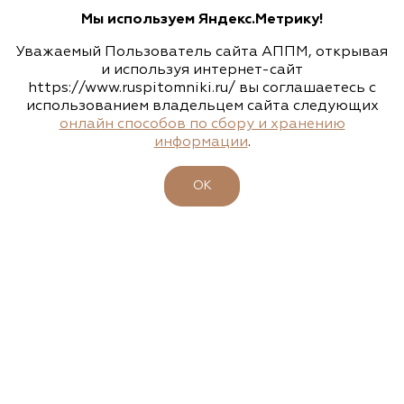
Мы используем Яндекс.Метрику!
(495) 133-1097
Уважаемый Пользователь сайта АППМ, открывая
www.flos.ru
и используя интернет-сайт
https://www.ruspitomniki.ru/ вы соглашаетесь с
использованием владельцем сайта следующих
Агрофирма «Флос»
онлайн способов по сбору и хранению
информации
.
Московская область, г. Старая Купавна,
Акрихиновское шоссе, д. 10
ОК
(495) 133-1097
www.flos.ru
Агрофирма «Флос»
Московская область, Ногинский р-н
15.04.2026
23-26 апреля - 47-ая выставка-ярмарка
(495) 133-1097
"ФАЗЕНДА. ВЕСНА 2026"