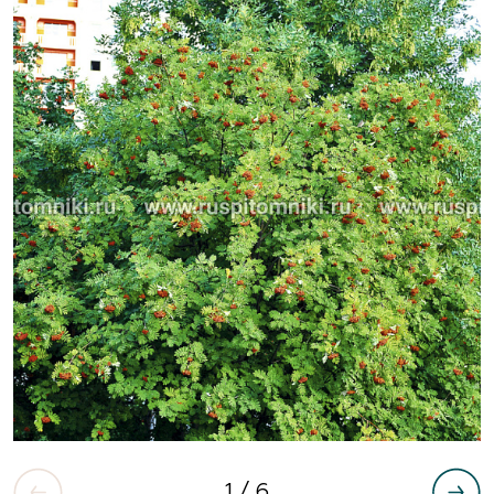
1
/ 6