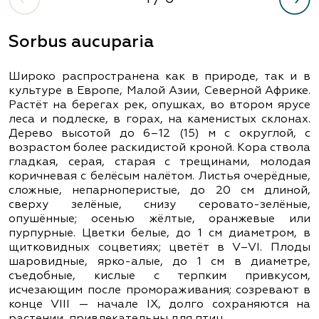
Sorbus aucuparia
Широко распространена как в природе, так и в
культуре в Европе, Малой Азии, Северной Африке.
Растёт на берегах рек, опушках, во втором ярусе
леса и подлеске, в горах, на каменистых склонах.
Дерево высотой до 6–12 (15) м с округлой, с
возрастом более раскидистой кроной. Кора ствола
гладкая, серая, старая с трещинами, молодая
коричневая с белёсым налётом. Листья очерёдные,
сложные, непарноперистые, до 20 см длиной,
сверху зелёные, снизу серовато-зелёные,
опушённые; осенью жёлтые, оранжевые или
пурпурные. Цветки белые, до 1 см диаметром, в
щитковидных соцветиях; цветёт в V–VІ. Плоды
шаровидные, ярко-алые, до 1 см в диаметре,
съедобные, кислые с терпким привкусом,
исчезающим после промораживания; созревают в
конце VІІІ — начале ІХ, долго сохраняются на
растении, привлекательны для птиц.