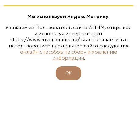
Москва, ш. Энтузиастов, д. 26 метро
Авиамоторная, далее 2 минуты пешком
Мы используем Яндекс.Метрику!
(495) 133-1097
Уважаемый Пользователь сайта АППМ, открывая
www.flos.ru
и используя интернет-сайт
https://www.ruspitomniki.ru/ вы соглашаетесь с
использованием владельцем сайта следующих
Агрофирма «Флос»
онлайн способов по сбору и хранению
информации
.
Московская область, г. Старая Купавна,
Акрихиновское шоссе, д. 10
ОК
(495) 133-1097
www.flos.ru
Агрофирма «Флос»
Московская область, Ногинский р-н
15.04.2026
23-26 апреля - 47-ая выставка-ярмарка