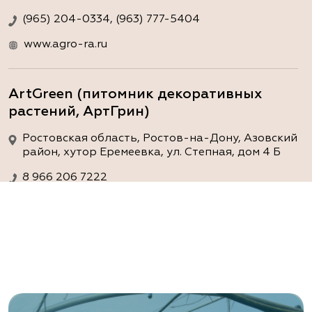
(965) 204-0334, (963) 777-5404
www.agro-ra.ru
ArtGreen (питомник декоративных
растений, АртГрин)
Ростовская область, Ростов-на-Дону, Азовский
район, хутор Еремеевка, ул. Степная, дом 4 Б
8 966 206 7222
www.art-green.ru
ArtGreen (питомник декоративных
растений, АртГрин)
Ростовская область, Ростов-на-Дону,
Левобережная ул, дом № 37