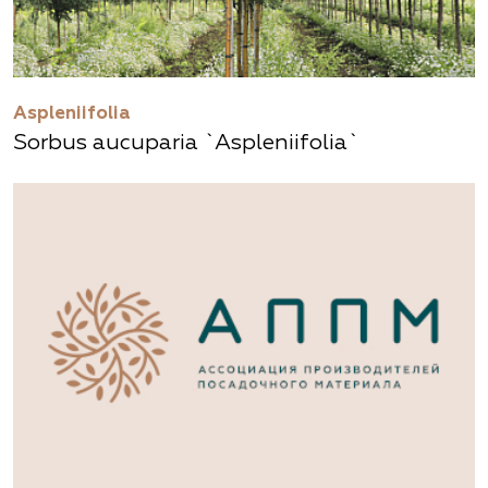
Aspleniifolia
Sorbus aucuparia `Aspleniifolia`