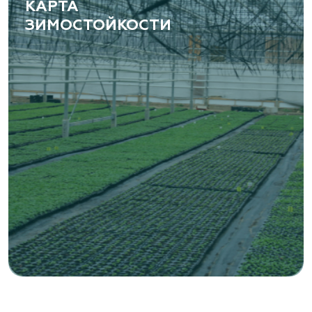
КАРТА
ЗИМОСТОЙКОСТИ
«ВЕНЕВ» питомник растений
Тульская область, Венёвский р-н, село
Борщевое, улица Лесная, д. 13
8 963 224 87 99
https://www.venev1.ru/
«ВЕНЕВ» питомник растений
Тульская область, Венёвский р-н, село
Борщевое, улица Лесная, д. 13
8 963 224 87 99
https://www.venev1.ru/