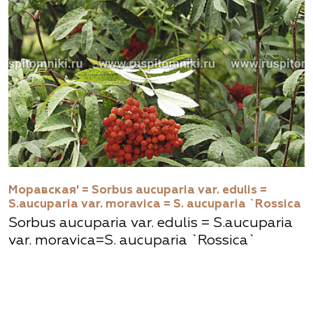
Моравская' = Sorbus aucuparia var. edulis =
S.aucuparia var. moravica = S. aucuparia `Rossica
Sorbus aucuparia var. edulis = S.aucuparia
var. moravica=S. aucuparia `Rossica`