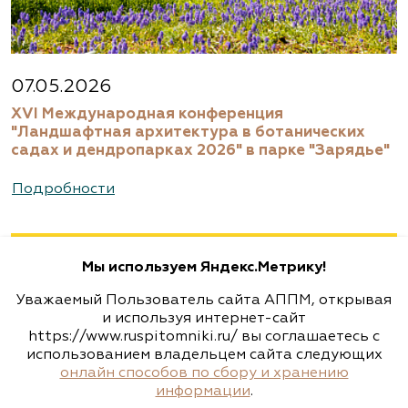
Московская область, Раменский р-н,
ул.Новошоссейная, д 7а/1
8 (916) 522 62 85, 8 (909) 935 1077, 8 (495) 768
07.05.2026
5666
XVI Международная конференция
www.biotop.ru
"Ландшафтная архитектура в ботанических
садах и дендропарках 2026" в парке "Зарядье"
Агрофирма «Флос»
Подробности
Москва, ш. Энтузиастов, д. 26 метро
Авиамоторная, далее 2 минуты пешком
Мы используем Яндекс.Метрику!
(495) 133-1097
Уважаемый Пользователь сайта АППМ, открывая
www.flos.ru
и используя интернет-сайт
https://www.ruspitomniki.ru/ вы соглашаетесь с
использованием владельцем сайта следующих
Агрофирма «Флос»
онлайн способов по сбору и хранению
информации
.