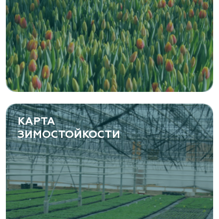
«ЁЛЫ-ПАЛЫ», питомник декоративных
растений
Самарская область, с. Подстепки, ул.
Фермерская 14 А
(8482) 650 010
www.yoly-paly.ru
КАРТА
ЗИМОСТОЙКОСТИ
«ВЕНЕВ» питомник растений
Тульская область, Венёвский р-н, село
Борщевое, улица Лесная, д. 13
8 963 224 87 99
https://www.venev1.ru/