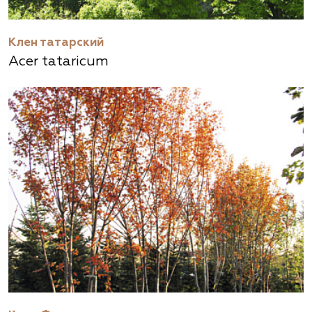
Клен татарский
Acer tataricum