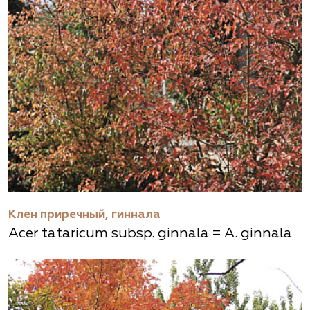
Клен приречный, гиннала
Acer tataricum subsp. ginnala = A. ginnala