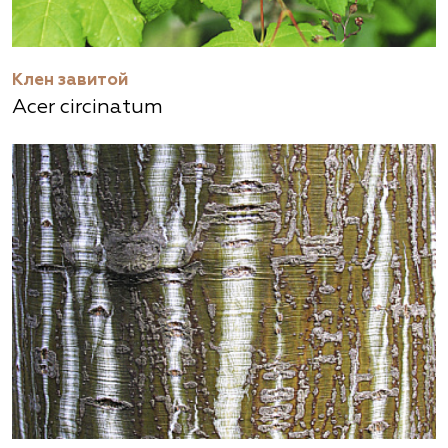
Клен завитой
Acer circinatum