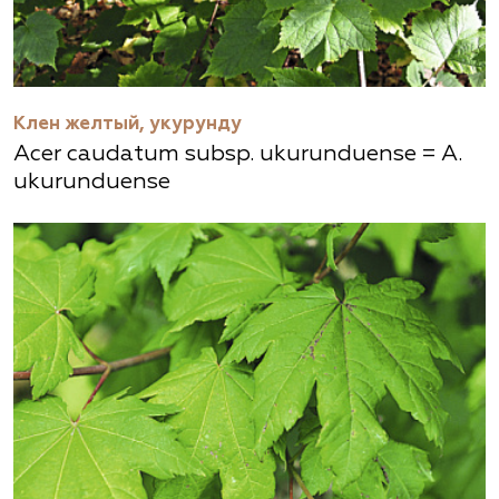
Клен желтый, укурунду
Acer caudatum subsp. ukurunduense = A.
ukurunduense