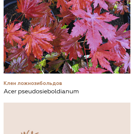
Клен ложнозибольдов
Acer pseudosieboldianum