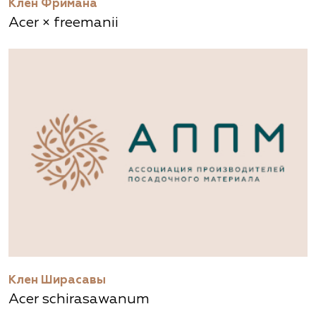
Клен Фримана
Acer × freemanii
Клен Ширасавы
Acer schirasawanum