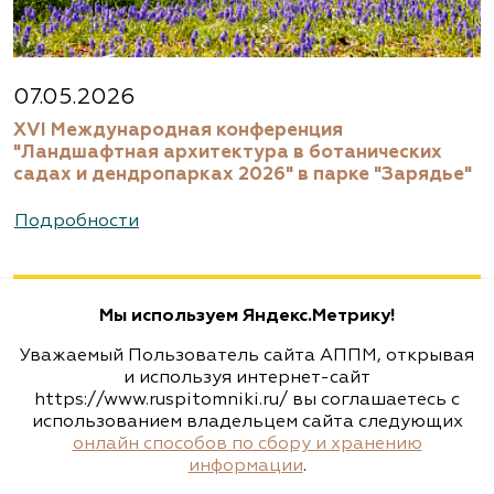
Московская область, Раменский р-н,
ул.Новошоссейная, д 7а/1
8 (916) 522 62 85, 8 (909) 935 1077, 8 (495) 768
07.05.2026
5666
XVI Международная конференция
www.biotop.ru
"Ландшафтная архитектура в ботанических
садах и дендропарках 2026" в парке "Зарядье"
Агрофирма «Флос»
Подробности
Москва, ш. Энтузиастов, д. 26 метро
Авиамоторная, далее 2 минуты пешком
Мы используем Яндекс.Метрику!
(495) 133-1097
Уважаемый Пользователь сайта АППМ, открывая
www.flos.ru
и используя интернет-сайт
https://www.ruspitomniki.ru/ вы соглашаетесь с
использованием владельцем сайта следующих
Агрофирма «Флос»
онлайн способов по сбору и хранению
информации
.
Московская область, г. Старая Купавна,