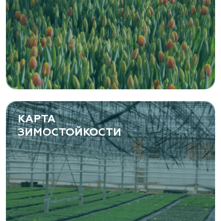
«ЁЛЫ-ПАЛЫ», питомник декоративных
растений
Самарская область, с. Подстепки, ул.
Фермерская 14 А
(8482) 650 010
www.yoly-paly.ru
КАРТА
ЗИМОСТОЙКОСТИ
«ВЕНЕВ» питомник растений
Тульская область, Венёвский р-н, село
Борщевое, улица Лесная, д. 13
8 963 224 87 99
https://www.venev1.ru/