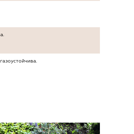
а.
газоустойчива.