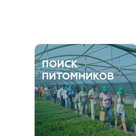
Ростовская область, Ростов-на-Дону, Азовский
район, хутор Еремеевка, ул. Степная, дом 4 Б
8 966 206 7222
www.art-green.ru
ArtGreen (питомник декоративных
ПОИСК
растений, АртГрин)
ПИТОМНИКОВ
Ростовская область, Ростов-на-Дону,
Левобережная ул, дом № 37
8 966 206 7222
www.art-green.ru
Garden Group, ООО «Девелопмент Груп»