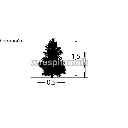
ам ассоциации
й кроной в