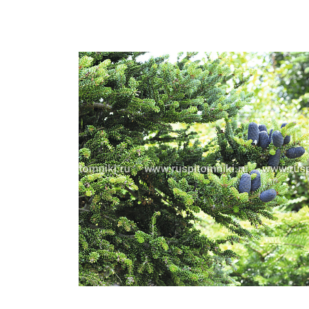
Важные 
Наград
Рекламо
Региона
предста