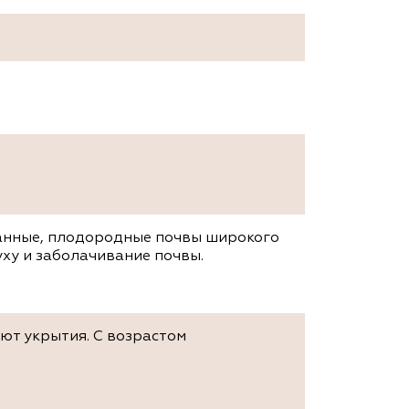
анные, плодородные почвы широкого
уху и заболачивание почвы.
ют укрытия. С возрастом