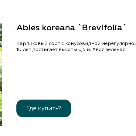
документы
Член
ы
дателям
льные
Abies koreana `Brevifolia`
вительства
Карликовый сорт с конусовидной нерегулярно
10 лет достигает высоты 0,5 м. Хвоя зелёная.
Где купить?