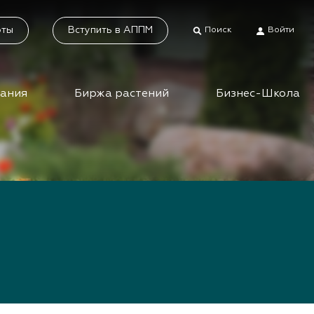
оты
Вступить в АППМ
Поиск
Войти
дания
Биржа растений
Бизнес-Школа
тники
Каталог растений
а растений
Система добровольной
сертификации
ес-школа
«Зелёные» стандарты
ео вебинаров и
инаров АППМ
Наше видео
Новости
 зеленых
шествий
Статьи
приятия зеленой
Фотогалерея
сли