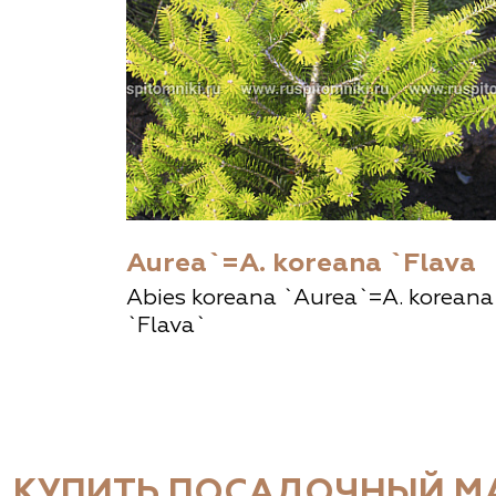
Aurea`=A. koreana `Flava
Abies koreana `Aurea`=A. koreana
`Flava`
КУПИТЬ ПОСАДОЧНЫЙ МА