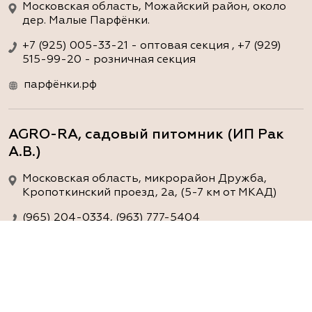
Московская область, Можайский район, около
дер. Малые Парфёнки.
+7 (925) 005-33-21 - оптовая секция , +7 (929)
515-99-20 - розничная секция
парфёнки.рф
AGRO-RA, садовый питомник (ИП Рак
А.В.)
Московская область, микрорайон Дружба,
Кропоткинский проезд, 2а, (5-7 км от МКАД)
(965) 204-0334, (963) 777-5404
www.agro-ra.ru
ArtGreen (питомник декоративных
растений, АртГрин)