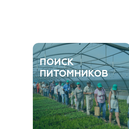
растений, АртГрин)
Ростовская область, Ростов-на-Дону, Азовский
район, хутор Еремеевка, ул. Степная, дом 4 Б
8 966 206 7222
www.art-green.ru
ArtGreen (питомник декоративных
ПОИСК
растений, АртГрин)
ПИТОМНИКОВ
Ростовская область, Ростов-на-Дону,
Левобережная ул, дом № 37
8 966 206 7222
www.art-green.ru
Garden Group, ООО «Девелопмент Груп»