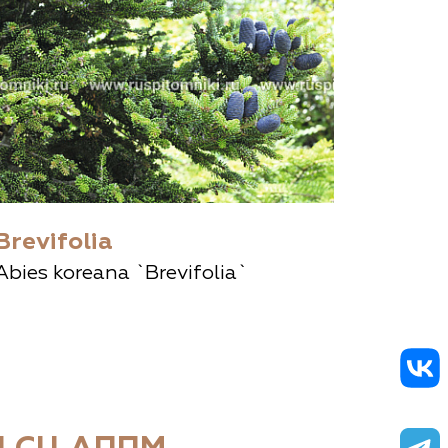
Brevifolia
Abies koreana `Brevifolia`