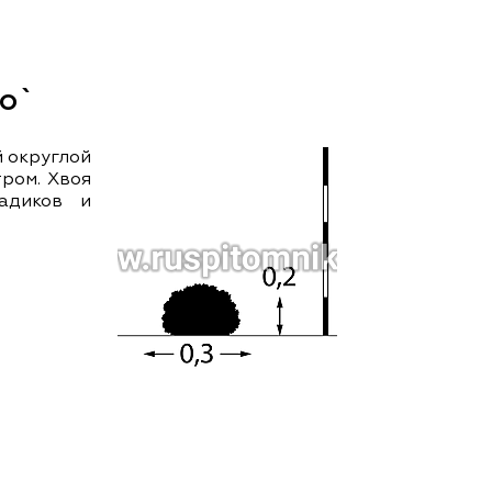
ам ассоциации
mo`
 округлой
тром. Хвоя
садиков и