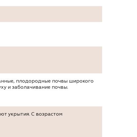
анные, плодородные почвы широкого
уху и заболачивание почвы.
ют укрытия. С возрастом