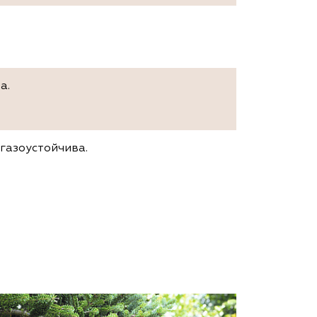
а.
газоустойчива.