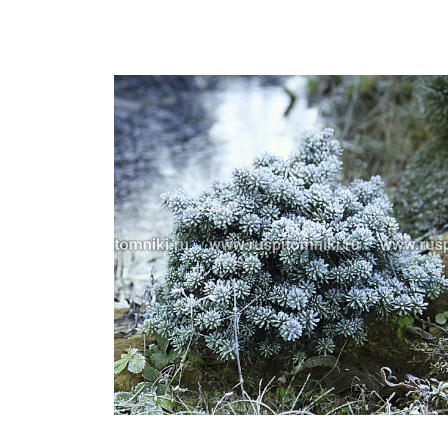
Важные 
Наград
Рекламо
Региона
предста