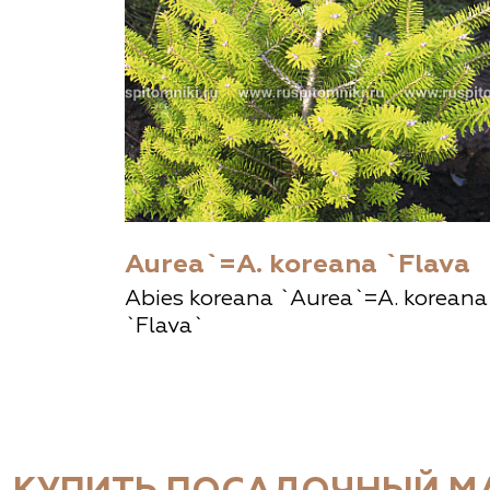
Aurea`=A. koreana `Flava
Abies koreana `Aurea`=A. koreana
`Flava`