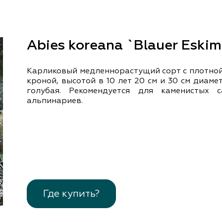
документы
Член
ы
дателям
льные
Abies koreana `Blauer Eski
вительства
Карликовый медленнорастущий сорт с плотной
кроной, высотой в 10 лет 20 см и 30 см диаме
голубая. Рекомендуется для каменистых 
альпинариев.
Где купить?