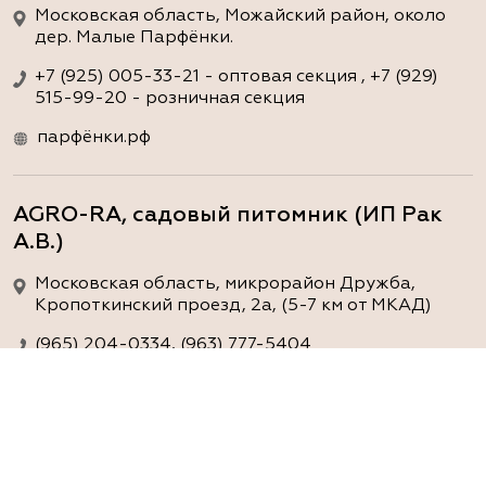
Московская область, Можайский район, около
дер. Малые Парфёнки.
+7 (925) 005-33-21 - оптовая секция , +7 (929)
515-99-20 - розничная секция
парфёнки.рф
AGRO-RA, садовый питомник (ИП Рак
А.В.)
Московская область, микрорайон Дружба,
Кропоткинский проезд, 2а, (5-7 км от МКАД)
(965) 204-0334, (963) 777-5404
www.agro-ra.ru
ArtGreen (питомник декоративных