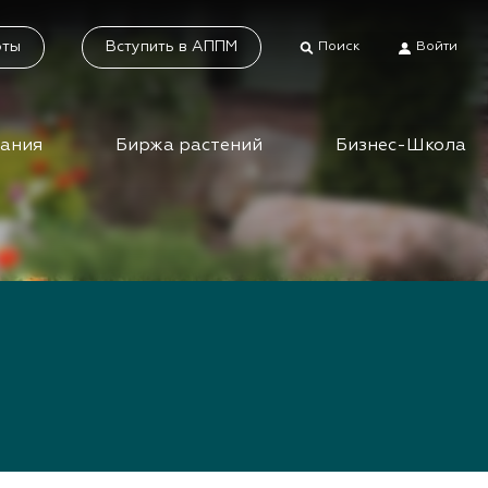
оты
Вступить в АППМ
Поиск
Войти
дания
Биржа растений
Бизнес-Школа
тники
Каталог растений
а растений
Система добровольной
сертификации
ес-школа
«Зелёные» стандарты
ео вебинаров и
инаров АППМ
Наше видео
Новости
 зеленых
шествий
Статьи
приятия зеленой
Фотогалерея
сли