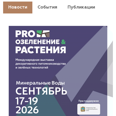
https://landshaftpro.com/
Новости
События
Публикации
АСТ, питомник
Владимирская область, Киржачский район, пос.
Знаменское
(929) 992-7100
https://astrussia.ru/
АСТ, питомник
Московская область, Каширский р-н, дер.
Барабаново
(929) 992-7100
pitomnik-kashira.ru