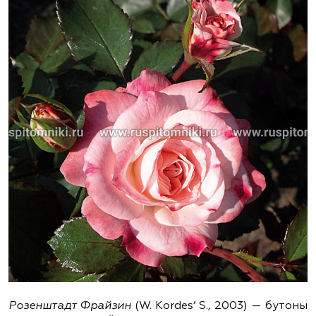
Розенштадт Фрайзин
(W. Kordes’ S., 2003) — бутоны