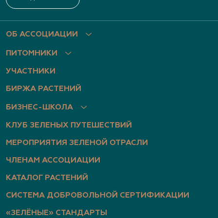
Нижегородская область, пр. Гагарина, д.101, оф.
2
(831) 466-1526, (831) 466-3867, (910) 793-1401
ОБ АССОЦИАЦИИ
www.archiland.biz
,
ПИТОМНИКИ
https://www.youtube.com/channel/UChIXeIEY8vP
7gp32JxGXsyA
УЧАСТНИКИ
БИРЖА РАСТЕНИЙ
Архиленд, питомник растений
БИЗНЕС-ШКОЛА
Нижегородская область, Нижегородская
КЛУБ ЗЕЛЕНЫХ ПУТЕШЕСТВИЙ
область, Богородский р-н, дер. Березовка, ул.
Центральная, д. 1б
МЕРОПРИЯТИЯ ЗЕЛЕНОЙ ОТРАСЛИ
(951) 910-2630, (951) 910-2518, (910) 793-1401
ЧЛЕНАМ АССОЦИАЦИИ
http://www.archiland.biz/
,
КАТАЛОГ РАСТЕНИЙ
https://vk.com/archiland_nn
,
https://www.youtube.com/channel/UChIXeIEY8vP
СИСТЕМА ДОБРОВОЛЬНОЙ СЕРТИФИКАЦИИ
7gp32JxGXsyA
«ЗЕЛЁНЫЕ» СТАНДАРТЫ