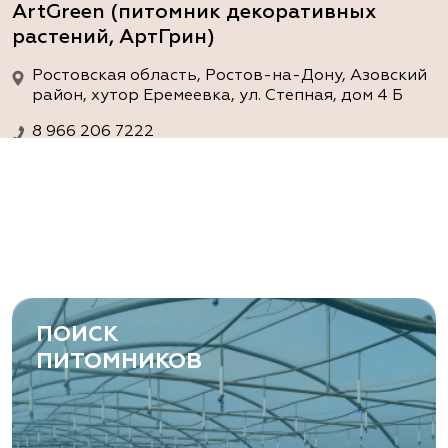
ArtGreen (питомник декоративных
растений, АртГрин)
Ростовская область, Ростов-на-Дону, Азовский
район, хутор Еремеевка, ул. Степная, дом 4 Б
8 966 206 7222
www.art-green.ru
ArtGreen (питомник декоративных
растений, АртГрин)
Ростовская область, Ростов-на-Дону,
Левобережная ул, дом № 37
ПОИСК
8 966 206 7222
ПИТОМНИКОВ
www.art-green.ru