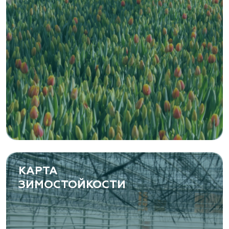
Zaxriddin Flower Plantation, питомник
Ташкентская область, Зангиатинский р-н, ул.
Канимаева, д. 9
«ЁЛЫ-ПАЛЫ», питомник декоративных
растений
Самарская область, с. Подстепки, ул.
Фермерская 14 А
(8482) 650 010
www.yoly-paly.ru
КАРТА
ЗИМОСТОЙКОСТИ
«ВЕНЕВ» питомник растений
Тульская область, Венёвский р-н, село
Борщевое, улица Лесная, д. 13