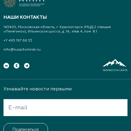
Арт-Ландшафт, садовые центры и
питомник растений
НАШИ КОНТАКТЫ
Свердловская область, Московский тракт 9 км.,
143405, Московская область, г. Красногорск (МЦД 2 станция
дом 14
«Пенягино»), Ильинское шоссе, д. 1А, этаж 4, пом. 8.1
(343) 213-1385
+7 495 197 66 53
info@ruspitomniki.ru
www.art-landshaft.ru
Архангельский Сад
РАЗРАБОТКА САЙТА
Тульская область, Ясногорский р-н, с.
Архангельское
Узнавайте новости первыми
(926) 030-3602, (926) 030-3604
Архиленд, питомник растений
Подписаться