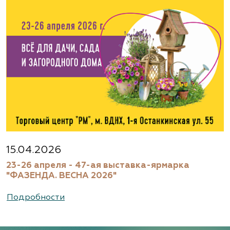
Агрофирма «Флос»
Московская область, г. Старая Купавна,
Акрихиновское шоссе, д. 10
(495) 133-1097
www.flos.ru
Агрофирма «Флос»
Московская область, Ногинский р-н
15.04.2026
23-26 апреля - 47-ая выставка-ярмарка
(495) 133-1097
"ФАЗЕНДА. ВЕСНА 2026"
www.flos.ru
Подробности
Александровский питомник