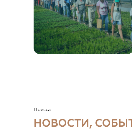
8 966 206 7222
www.art-green.ru
Garden Group, ООО «Девелопмент Груп»
Томская область, Томский р-н, посёлок
Ветеран-4, СНТ Снабженец
(903) 955-9420
garden-group.pro/pitomnik-rastenij
Vetki.biz Питомник Nevelskih
Гомельская область, Гомельский р-н, с/с
Пресса
Прибытковский, д. Климовка, ул. Совхозная 2-я,
д. 81
НОВОСТИ, СОБЫ
(926) 411-4727, (375) 291-775159