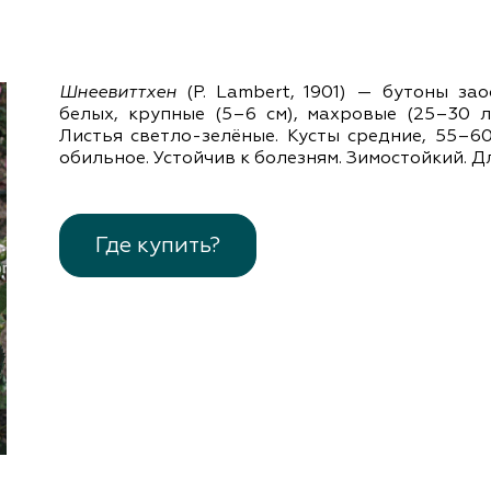
документы
Член
ы
дателям
льные
Шнеевиттхен
(P. Lambert, 1901) — бутоны за
вительства
белых, крупные (5–6 см), махровые (25–30 л
Листья светло-зелёные. Кусты средние, 55–60
обильное. Устойчив к болезням. Зимостойкий. Д
Где купить?