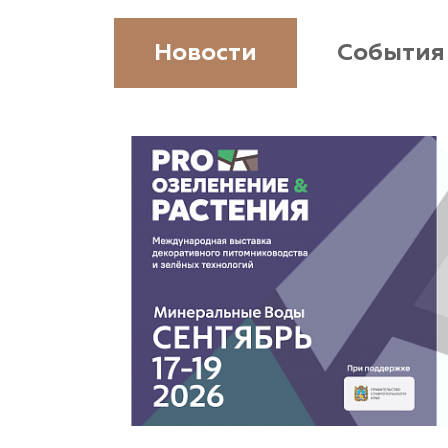
www.vetki.biz
Новости
События
Zaxriddin Flower Plantation, питомник
Ташкентская область, Зангиатинский р-н, ул.
Канимаева, д. 9
«ЁЛЫ-ПАЛЫ», питомник декоративных
растений
Самарская область, с. Подстепки, ул.
Фермерская 14 А
(8482) 650 010
www.yoly-paly.ru