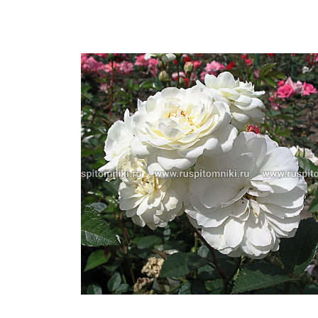
Важные 
Наград
Рекламо
Региона
предста