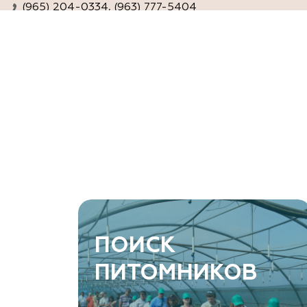
(965) 204-0334, (963) 777-5404
www.agro-ra.ru
ArtGreen (питомник декоративных
растений, АртГрин)
Ростовская область, Ростов-на-Дону, Азовский
район, хутор Еремеевка, ул. Степная, дом 4 Б
8 966 206 7222
www.art-green.ru
ArtGreen (питомник декоративных
ПОИСК
растений, АртГрин)
ПИТОМНИКОВ
Ростовская область, Ростов-на-Дону,
Левобережная ул, дом № 37