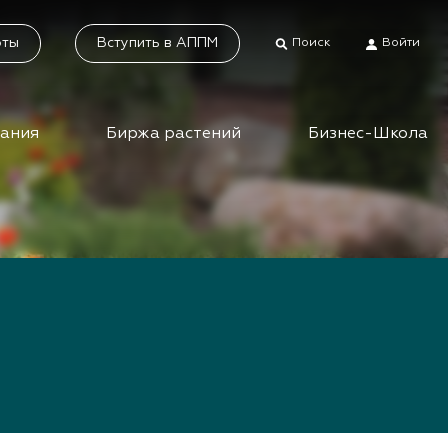
оты
Вступить в АППМ
Поиск
Войти
дания
Биржа растений
Бизнес-Школа
тники
Каталог растений
а растений
Система добровольной
сертификации
ес-школа
«Зелёные» стандарты
ео вебинаров и
инаров АППМ
Наше видео
Новости
 зеленых
шествий
Статьи
приятия зеленой
Фотогалерея
сли