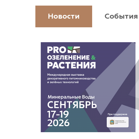
www.vetki.biz
Новости
События
Zaxriddin Flower Plantation, питомник
Ташкентская область, Зангиатинский р-н, ул.
Канимаева, д. 9
«ЁЛЫ-ПАЛЫ», питомник декоративных
растений
Самарская область, с. Подстепки, ул.
Фермерская 14 А
(8482) 650 010
www.yoly-paly.ru