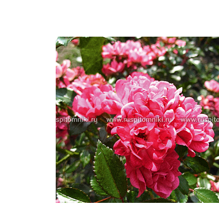
Важные 
Наград
Рекламо
Региона
предста