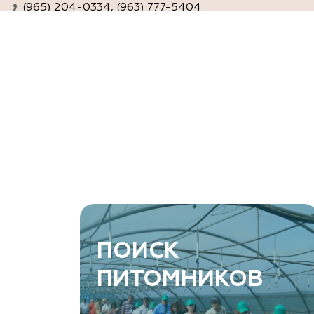
(965) 204-0334, (963) 777-5404
www.agro-ra.ru
ArtGreen (питомник декоративных
растений, АртГрин)
Ростовская область, Ростов-на-Дону, Азовский
район, хутор Еремеевка, ул. Степная, дом 4 Б
8 966 206 7222
www.art-green.ru
ArtGreen (питомник декоративных
ПОИСК
растений, АртГрин)
ПИТОМНИКОВ
Ростовская область, Ростов-на-Дону,
Левобережная ул, дом № 37