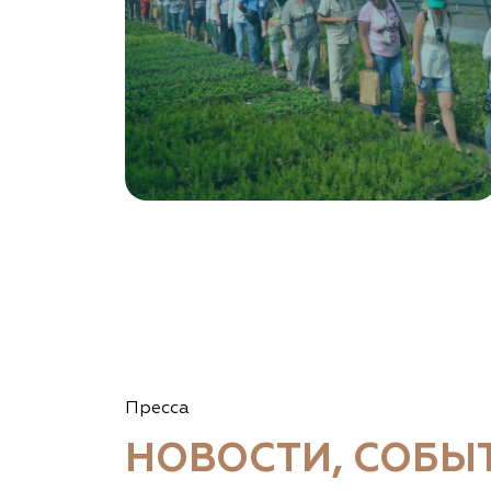
8 966 206 7222
www.art-green.ru
Garden Group, ООО «Девелопмент Груп»
Томская область, Томский р-н, посёлок
Ветеран-4, СНТ Снабженец
(903) 955-9420
garden-group.pro/pitomnik-rastenij
Vetki.biz Питомник Nevelskih
Гомельская область, Гомельский р-н, с/с
Пресса
Прибытковский, д. Климовка, ул. Совхозная 2-я,
д. 81
НОВОСТИ, СОБЫ
(926) 411-4727, (375) 291-775159