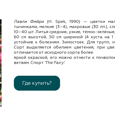
документы
Член
ы
дателям
льные
Лавли Фейри
(H. Spek, 1990) — цветки ма
вительства
тычинками, мелкие (3–4), махровые (30 лп.), 
10–40 шт. Литья средние, узкие, тёмно-зелёные
60 см высотой, 50 см шириной (4 куста на 1 
устойчив к болезням. Зимостоек. Для групп,
Сорт выделяется обилием цветения, при цве
отличается от исходного сорта более
яркой окраской, его можно отнести к почво
ветвям. Спорт
‘The Fairy’
.
Где купить?