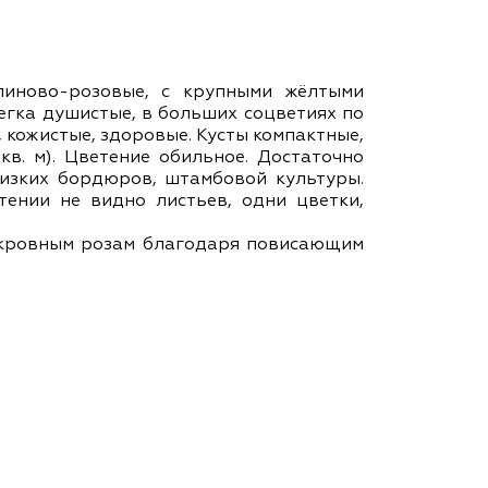
ам ассоциации
линово-розовые, с крупными жёлтыми
слегка душистые, в больших соцветиях по
, кожистые, здоровые. Кусты компактные,
кв. м). Цветение обильное. Достаточно
 низких бордюров, штамбовой культуры.
тении не видно листьев, одни цветки,
покровным розам благодаря повисающим