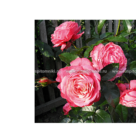
Важные 
Наград
Рекламо
Региона
предста