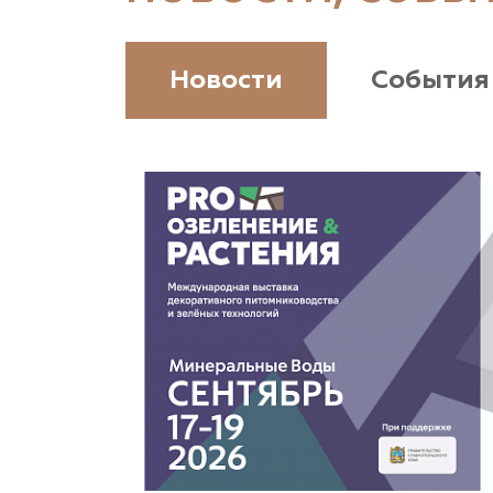
(926) 411-4727, (375) 291-775159
www.vetki.biz
Новости
События
Zaxriddin Flower Plantation, питомник
Ташкентская область, Зангиатинский р-н, ул.
Канимаева, д. 9
«ЁЛЫ-ПАЛЫ», питомник декоративных
растений
Самарская область, с. Подстепки, ул.
Фермерская 14 А
(8482) 650 010
www.yoly-paly.ru