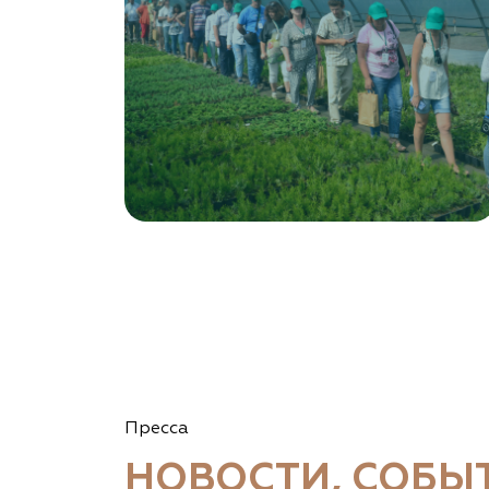
Левобережная ул, дом № 37
8 966 206 7222
www.art-green.ru
Garden Group, ООО «Девелопмент Груп»
Томская область, Томский р-н, посёлок
Ветеран-4, СНТ Снабженец
(903) 955-9420
garden-group.pro/pitomnik-rastenij
Vetki.biz Питомник Nevelskih
Гомельская область, Гомельский р-н, с/с
Пресса
Прибытковский, д. Климовка, ул. Совхозная 2-я,
д. 81
НОВОСТИ, СОБЫ