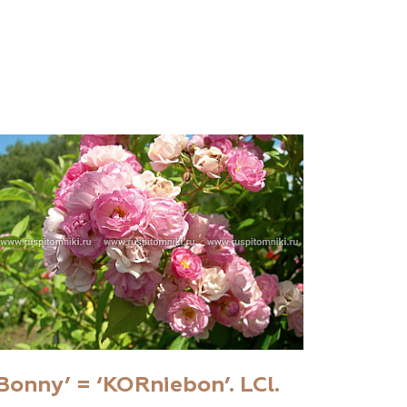
Bonny’ = ‘KORniebon’. LCl.