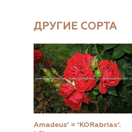
ДРУГИЕ СОРТА
Amadeus’ = ‘KORabriax’.