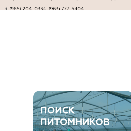
(965) 204-0334, (963) 777-5404
www.agro-ra.ru
ArtGreen (питомник декоративных
растений, АртГрин)
Ростовская область, Ростов-на-Дону, Азовский
район, хутор Еремеевка, ул. Степная, дом 4 Б
8 966 206 7222
www.art-green.ru
ArtGreen (питомник декоративных
ПОИСК
растений, АртГрин)
ПИТОМНИКОВ
Ростовская область, Ростов-на-Дону,