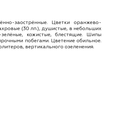
ам ассоциации
ённо-заострённые. Цветки оранжево-
ахровые (30 лп.), душистые, в небольших
-зелёные, кожистые, блестящие. Шипы
 прочными побегами. Цветение обильное.
солитеров, вертикального озеленения.