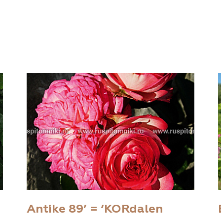
Antike 89’ = ‘KORdalen