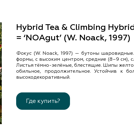
документы
Член
ы
дателям
льные
Hybrid Tea & Climbing Hybrid
вительства
= ‘NOAgut’ (W. Noack, 1997)
Фокус
(W. Noack, 1997) — бутоны шаровидные
формы, с высоким центром, средние (8–9 см), 
Листья тёмно-зелёные, блестящие. Шипы желтов
обильное, продолжительное. Устойчив к бол
высокодекоративный.
Где купить?