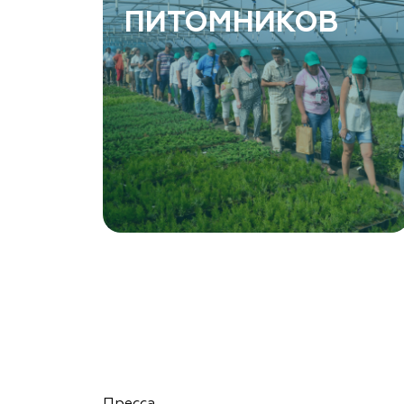
ПИТОМНИКОВ
Ростовская область, Ростов-на-Дону,
Левобережная ул, дом № 37
8 966 206 7222
www.art-green.ru
Garden Group, ООО «Девелопмент Груп»
Томская область, Томский р-н, посёлок
Ветеран-4, СНТ Снабженец
(903) 955-9420
garden-group.pro/pitomnik-rastenij
Vetki.biz Питомник Nevelskih
Гомельская область, Гомельский р-н, с/с
Пресса