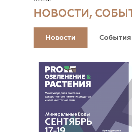
Прибытковский, д. Климовка, ул. Совхозная 2-я,
д. 81
НОВОСТИ, СОБЫ
(926) 411-4727, (375) 291-775159
www.vetki.biz
Новости
События
Zaxriddin Flower Plantation, питомник
Ташкентская область, Зангиатинский р-н, ул.
Канимаева, д. 9
«ЁЛЫ-ПАЛЫ», питомник декоративных
растений
Самарская область, с. Подстепки, ул.
Фермерская 14 А
(8482) 650 010