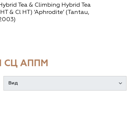
Hybrid Tea & Climbing Hybrid Tea
(HT & Cl HT) ‘Aphrodite’ (Tantau,
2003)
 СЦ АППМ