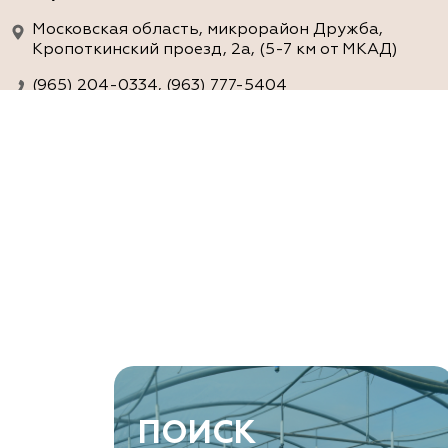
Московская область, микрорайон Дружба,
Кропоткинский проезд, 2а, (5-7 км от МКАД)
(965) 204-0334, (963) 777-5404
www.agro-ra.ru
ArtGreen (питомник декоративных
растений, АртГрин)
Ростовская область, Ростов-на-Дону, Азовский
район, хутор Еремеевка, ул. Степная, дом 4 Б
8 966 206 7222
www.art-green.ru
ArtGreen (питомник декоративных
ПОИСК
растений, АртГрин)