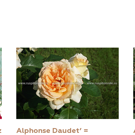
z
Alphonse Daudet’ =