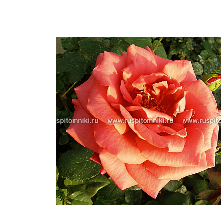
Важные 
Наград
Рекламо
Региона
предста