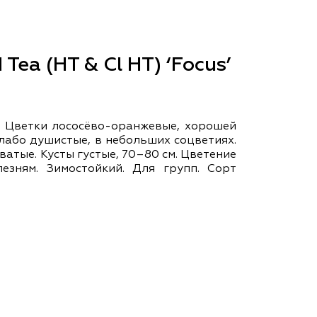
ам ассоциации
 Tea (HT & Cl HT) ‘Focus’
. Цветки лососёво-оранжевые, хорошей
слабо душистые, в небольших соцветиях.
атые. Кусты густые, 70–80 см. Цветение
езням. Зимостойкий. Для групп. Сорт