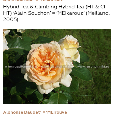
Alain Souchon’ = ‘MEIkarouz
Hybrid Tea & Climbing Hybrid Tea (HT & Cl
HT) ‘Alain Souchon’ = ‘MEIkarouz’ (Meilland,
2005)
Alphonse Daudet’ = ‘MEIrouve