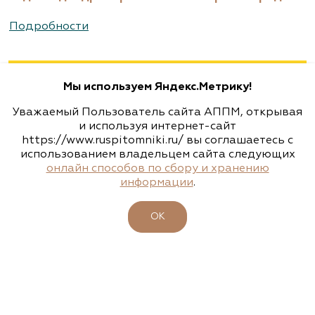
Агрофирма «Флос»
Подробности
Москва, ш. Энтузиастов, д. 26 метро
Авиамоторная, далее 2 минуты пешком
Мы используем Яндекс.Метрику!
(495) 133-1097
Уважаемый Пользователь сайта АППМ, открывая
www.flos.ru
и используя интернет-сайт
https://www.ruspitomniki.ru/ вы соглашаетесь с
использованием владельцем сайта следующих
Агрофирма «Флос»
онлайн способов по сбору и хранению
информации
.
Московская область, г. Старая Купавна,
Акрихиновское шоссе, д. 10
ОК
(495) 133-1097
www.flos.ru
Агрофирма «Флос»