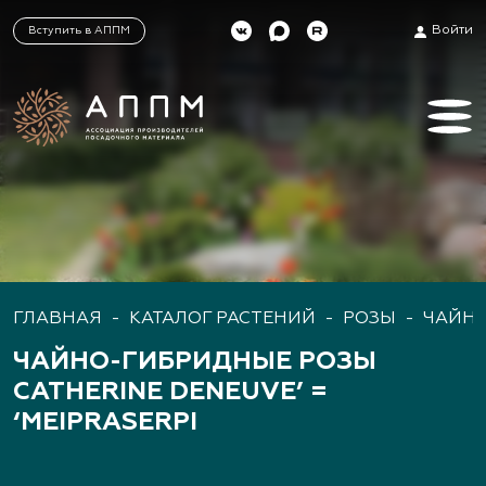
Войти
Вступить в АППМ
ГЛАВНАЯ
-
КАТАЛОГ РАСТЕНИЙ
-
РОЗЫ
-
ЧАЙН
ЧАЙНО-ГИБРИДНЫЕ РОЗЫ
CATHERINE DENEUVE’ =
‘MEIPRASERPI