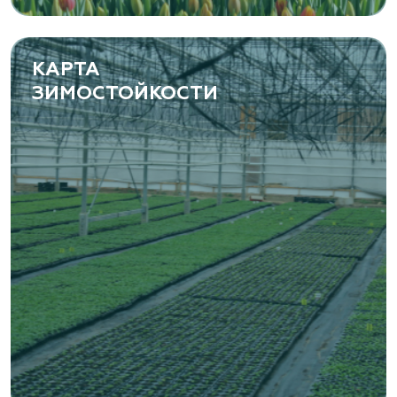
(8482) 650 010
www.yoly-paly.ru
КАРТА
ЗИМОСТОЙКОСТИ
«ВЕНЕВ» питомник растений
Тульская область, Венёвский р-н, село
Борщевое, улица Лесная, д. 13
8 963 224 87 99
https://www.venev1.ru/
«ВЕНЕВ» питомник растений
Тульская область, Венёвский р-н, село
Борщевое, улица Лесная, д. 13
8 963 224 87 99