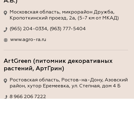
А.В.)
Московская область, микрорайон Дружба,
Кропоткинский проезд, 2а, (5-7 км от МКАД)
(965) 204-0334, (963) 777-5404
www.agro-ra.ru
ArtGreen (питомник декоративных
растений, АртГрин)
Ростовская область, Ростов-на-Дону, Азовский
район, хутор Еремеевка, ул. Степная, дом 4 Б
8 966 206 7222
www.art-green.ru
ArtGreen (питомник декоративных