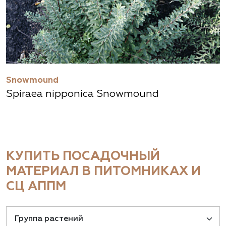
Snowmound
Spiraea nipponica Snowmound
КУПИТЬ ПОСАДОЧНЫЙ
МАТЕРИАЛ В ПИТОМНИКАХ И
СЦ АППМ