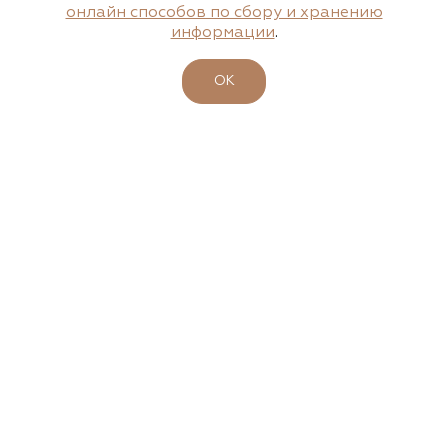
Агрофирма «Флос»
онлайн способов по сбору и хранению
информации
.
Московская область, г. Старая Купавна,
Акрихиновское шоссе, д. 10
ОК
(495) 133-1097
www.flos.ru
Агрофирма «Флос»
Московская область, Ногинский р-н
15.04.2026
23-26 апреля - 47-ая выставка-ярмарка
(495) 133-1097
"ФАЗЕНДА. ВЕСНА 2026"
www.flos.ru
Подробности
Александровский питомник
декоративных растений, ООО