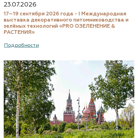
Абиес-Ландшафт, питомник и садовый
23.07.2026
центр в Осеево
17–19 сентября 2026 года - I Международная
выставка декоративного питомниководства и
Московская область, Щёлковский район, дер.
зелёных технологий «PRO ОЗЕЛЕНЕНИЕ &
Осеево, ул. Центральная, вл. 1.
РАСТЕНИЯ»
(495) 786-44-08, (495) 822-37-47
Подробности
https://www.abies-landshaft.ru/
АгроСАД, Питомник, ЗАО Агрофирма
«Нива»
Московская область, ул. Алексеевская, д. 1.
Съезд на 16-м км МКАД.
(495) 663-3888
www.agrogarden.ru