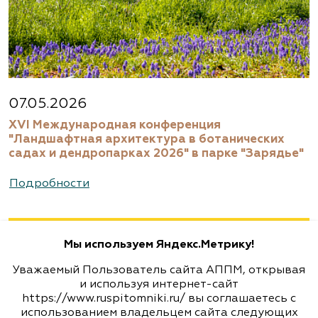
Агрофирма «Современный
декоративный питомник»
Московская область, Раменский р-н,
ул.Новошоссейная, д 7а/1
8 (916) 522 62 85, 8 (909) 935 1077, 8 (495) 768
07.05.2026
5666
XVI Международная конференция
www.biotop.ru
"Ландшафтная архитектура в ботанических
садах и дендропарках 2026" в парке "Зарядье"
Агрофирма «Флос»
Подробности
Москва, ш. Энтузиастов, д. 26 метро
Авиамоторная, далее 2 минуты пешком
Мы используем Яндекс.Метрику!
(495) 133-1097
Уважаемый Пользователь сайта АППМ, открывая
www.flos.ru
и используя интернет-сайт
https://www.ruspitomniki.ru/ вы соглашаетесь с
использованием владельцем сайта следующих