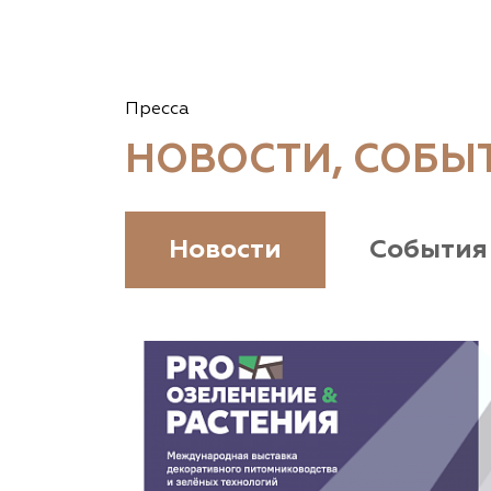
Vetki.biz Питомник Nevelskih
Гомельская область, Гомельский р-н, с/с
Пресса
Прибытковский, д. Климовка, ул. Совхозная 2-я,
д. 81
НОВОСТИ, СОБЫ
(926) 411-4727, (375) 291-775159
www.vetki.biz
Новости
События
Zaxriddin Flower Plantation, питомник
Ташкентская область, Зангиатинский р-н, ул.
Канимаева, д. 9
«ЁЛЫ-ПАЛЫ», питомник декоративных
растений