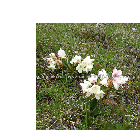
Важные 
Наград
Рекламо
Региона
предста