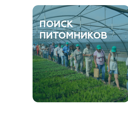
www.art-green.ru
ArtGreen (питомник декоративных
ПОИСК
растений, АртГрин)
ПИТОМНИКОВ
Ростовская область, Ростов-на-Дону,
Левобережная ул, дом № 37
8 966 206 7222
www.art-green.ru
Garden Group, ООО «Девелопмент Груп»
Томская область, Томский р-н, посёлок
Ветеран-4, СНТ Снабженец
(903) 955-9420
garden-group.pro/pitomnik-rastenij