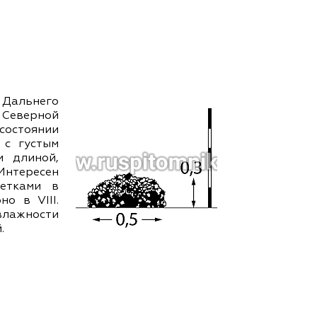
ам ассоциации
Дальнего
 Северной
 состоянии
 с густым
м длиной,
нтересен
ветками в
о в VIII.
влажности
.