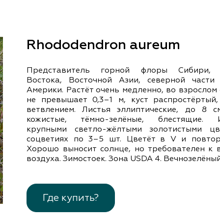
документы
Член
ы
дателям
льные
Rhododendron aureum
вительства
Представитель горной флоры Сибири, 
Востока, Восточной Азии, северной части
Америки. Растёт очень медленно, во взрослом
не превышает 0,3–1 м, куст распростёртый,
ветвлением. Листья эллиптические, до 8 с
кожистые, тёмно-зелёные, блестящие. И
крупными светло-жёлтыми золотистыми ц
соцветиях по 3–5 шт. Цветёт в V и повторн
Хорошо выносит солнце, но требователен к 
воздуха. Зимостоек. Зона USDA 4. Вечнозелёный
Где купить?