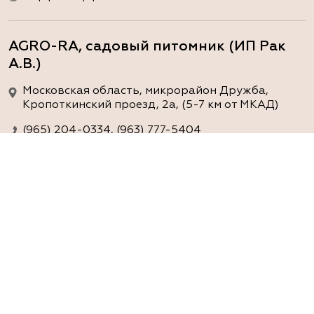
AGRO-RA, садовый питомник (ИП Рак
А.В.)
Московская область, микрорайон Дружба,
Кропоткинский проезд, 2а, (5-7 км от МКАД)
(965) 204-0334, (963) 777-5404
www.agro-ra.ru
ArtGreen (питомник декоративных
растений, АртГрин)
Ростовская область, Ростов-на-Дону, Азовский
район, хутор Еремеевка, ул. Степная, дом 4 Б
8 966 206 7222