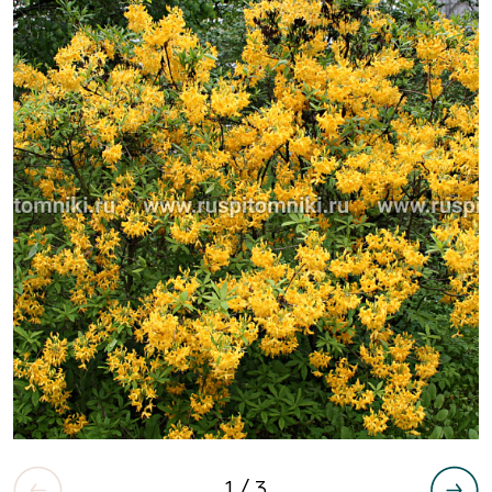
1
/ 3