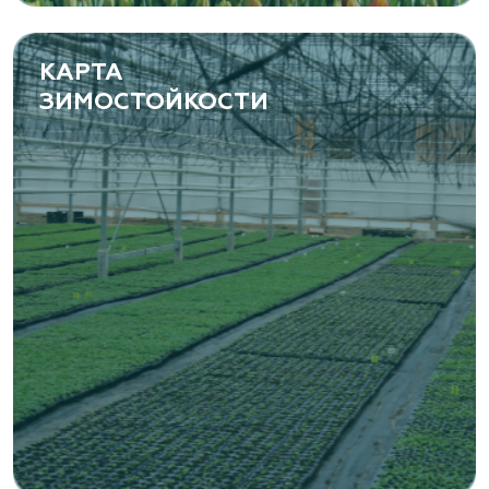
(8482) 650 010
www.yoly-paly.ru
КАРТА
ЗИМОСТОЙКОСТИ
«ВЕНЕВ» питомник растений
Тульская область, Венёвский р-н, село
Борщевое, улица Лесная, д. 13
8 963 224 87 99
https://www.venev1.ru/
«ВЕНЕВ» питомник растений
Тульская область, Венёвский р-н, село
Борщевое, улица Лесная, д. 13
8 963 224 87 99
https://www.venev1.ru/