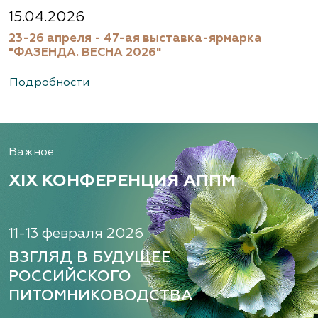
Московская область, Ногинский р-н
15.04.2026
23-26 апреля - 47-ая выставка-ярмарка
(495) 133-1097
"ФАЗЕНДА. ВЕСНА 2026"
www.flos.ru
Подробности
Александровский питомник
декоративных растений, ООО
Важное
Рязанская область, ул. Урицкого, д. 24, литера
А, кабинет 14
XIX КОНФЕРЕНЦИЯ АППМ
(920) 988-2277, (491) 250-2152, (491) 228-9873
www.terradesign.pro
11-13 февраля 2026
ВЗГЛЯД В БУДУЩЕЕ
РОССИЙСКОГО
Алексеевская Дубрава, питомник
ПИТОМНИКОВОДСТВА
растений