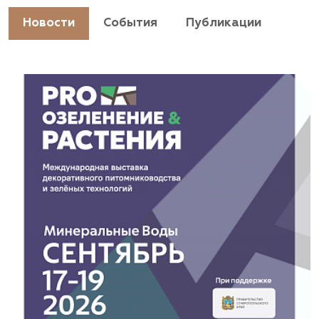
https://landshaftpro.com/
Новости
События
Публикации
АСТ, питомник
Владимирская область, Киржачский район, пос.
Знаменское
(929) 992-7100
https://astrussia.ru/
АСТ, питомник
Московская область, Каширский р-н, дер.
Барабаново
(929) 992-7100
pitomnik-kashira.ru