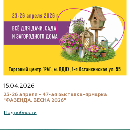
Агрофирма «Флос»
Московская область, г. Старая Купавна,
Акрихиновское шоссе, д. 10
(495) 133-1097
www.flos.ru
Агрофирма «Флос»
Московская область, Ногинский р-н
15.04.2026
23-26 апреля - 47-ая выставка-ярмарка
(495) 133-1097
"ФАЗЕНДА. ВЕСНА 2026"
www.flos.ru
Подробности
Александровский питомник