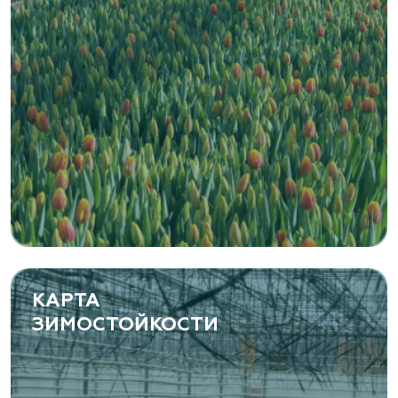
Zaxriddin Flower Plantation, питомник
Ташкентская область, Зангиатинский р-н, ул.
Канимаева, д. 9
«ЁЛЫ-ПАЛЫ», питомник декоративных
растений
Самарская область, с. Подстепки, ул.
Фермерская 14 А
(8482) 650 010
www.yoly-paly.ru
КАРТА
ЗИМОСТОЙКОСТИ
«ВЕНЕВ» питомник растений
Тульская область, Венёвский р-н, село
Борщевое, улица Лесная, д. 13