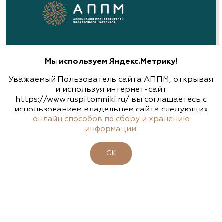
Аллея, питомник-садовый центр
Нижегородская область, сп Новинки, ул.
Центральная, д. 18, лит. А
8 (831) 230-47-47, 8 (831) 230-82-92, 8 (920) 251-
94-94
Мы используем Яндекс.Метрику!
www.alleyann.ru
Уважаемый Пользователь сайта АППМ, открывая
и используя интернет-сайт
https://www.ruspitomniki.ru/ вы соглашаетесь с
использованием владельцем сайта следующих
Арт-Ландшафт, садовые центры и
онлайн способов по сбору и хранению
питомник растений
информации
.
Свердловская область, Екатеринбург,
Широкореченское лесничество, Чусовской
ОК
ЗЕЛЕНЫЕ СТАНДАРТЫ
участок
(343) 213-1385
www.art-landshaft.ru