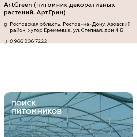
ArtGreen (питомник декоративных
растений, АртГрин)
Ростовская область, Ростов-на-Дону, Азовский
район, хутор Еремеевка, ул. Степная, дом 4 Б
8 966 206 7222
www.art-green.ru
ArtGreen (питомник декоративных
растений, АртГрин)
Ростовская область, Ростов-на-Дону,
Левобережная ул, дом № 37
ПОИСК
8 966 206 7222
ПИТОМНИКОВ
www.art-green.ru