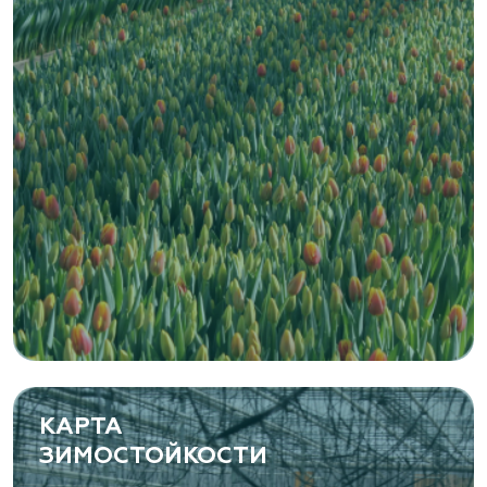
www.vetki.biz
Zaxriddin Flower Plantation, питомник
Ташкентская область, Зангиатинский р-н, ул.
Канимаева, д. 9
«ЁЛЫ-ПАЛЫ», питомник декоративных
растений
Самарская область, с. Подстепки, ул.
Фермерская 14 А
(8482) 650 010
www.yoly-paly.ru
КАРТА
ЗИМОСТОЙКОСТИ
«ВЕНЕВ» питомник растений