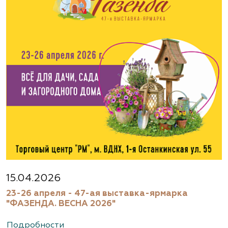
www.flos.ru
Агрофирма «Флос»
Московская область, г. Старая Купавна,
Акрихиновское шоссе, д. 10
(495) 133-1097
www.flos.ru
Агрофирма «Флос»
Московская область, Ногинский р-н
15.04.2026
23-26 апреля - 47-ая выставка-ярмарка
(495) 133-1097
"ФАЗЕНДА. ВЕСНА 2026"
www.flos.ru
Подробности