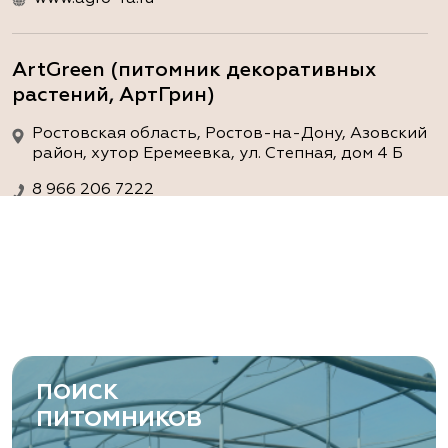
ArtGreen (питомник декоративных
растений, АртГрин)
Ростовская область, Ростов-на-Дону, Азовский
район, хутор Еремеевка, ул. Степная, дом 4 Б
8 966 206 7222
www.art-green.ru
ArtGreen (питомник декоративных
растений, АртГрин)
Ростовская область, Ростов-на-Дону,
Левобережная ул, дом № 37
ПОИСК
8 966 206 7222
ПИТОМНИКОВ