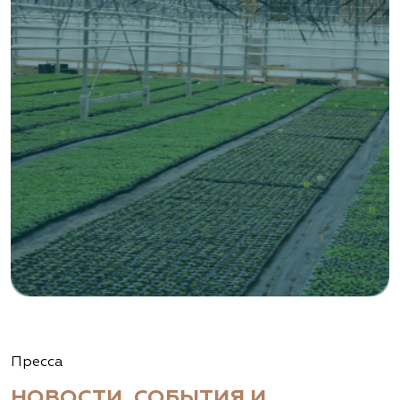
Тульская область, Венёвский р-н, село
Борщевое, улица Лесная, д. 13
8 963 224 87 99
https://www.venev1.ru/
«ВЕНЕВ» питомник растений
Тульская область, Венёвский р-н, село
Борщевое, улица Лесная, д. 13
8 963 224 87 99
https://www.venev1.ru/
«Ландшафт Про Геленджик»
Пресса
Краснодарский край, г. Геленджик,
НОВОСТИ, СОБЫТИЯ И